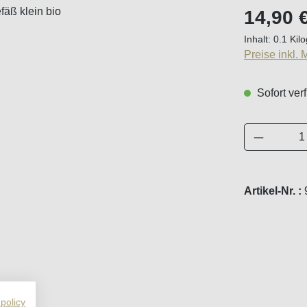
Regulärer Pr
14,90 
Inhalt:
0.1 Ki
Preise inkl.
Sofort verf
Produkt 
Artikel-Nr. :
 policy