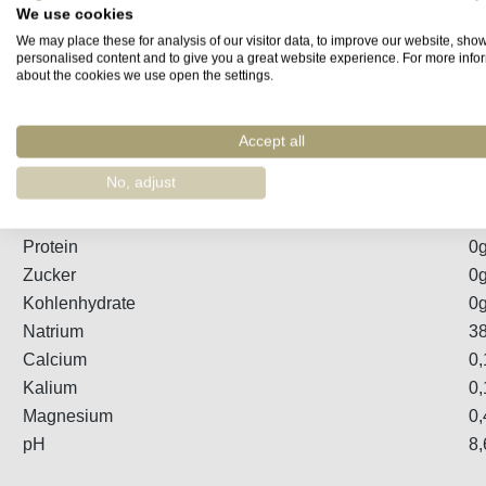
We use cookies
We may place these for analysis of our visitor data, to improve our website, sho
Steckbrief
Produzent
Bewertungen
personalised content and to give you a great website experience. For more info
about the cookies we use open the settings.
glasiertes Keramik-Tischsalzgefäß (rund) mit Servierschale un
Accept all
Durchschnittliche Nährwerte pro 100g
No, adjust
Brennwert
0k
Fett
0
Protein
0
Zucker
0
Kohlenhydrate
0
Natrium
3
Calcium
0,
Kalium
0,
Magnesium
0,
pH
8,