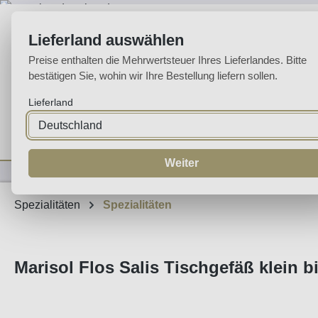
m Hauptinhalt springen
Zur Suche springen
Zur Hauptnavigation springen
Lieferland auswählen
Preise enthalten die Mehrwertsteuer Ihres Lieferlandes. Bitte
bestätigen Sie, wohin wir Ihre Bestellung liefern sollen.
Lieferland
Home
Weine
Likörweine
Espumante
Aguardente
Sp
Weiter
Spezialitäten
Spezialitäten
Marisol Flos Salis Tischgefäß klein b