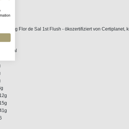
w
rmation
d 100g Flor de Sal 1st Flush - ökozertifiziert von Certiplanet, 
J / 0kcal
g
g
g
g
8g
12g
15g
41g
6