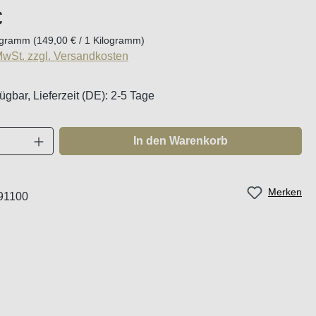
eis:
€
logramm
(149,00 € / 1 Kilogramm)
 MwSt. zzgl. Versandkosten
ügbar, Lieferzeit (DE): 2-5 Tage
Anzahl: Gib den gewünschten Wert ein oder
In den Warenkorb
Merken
91100