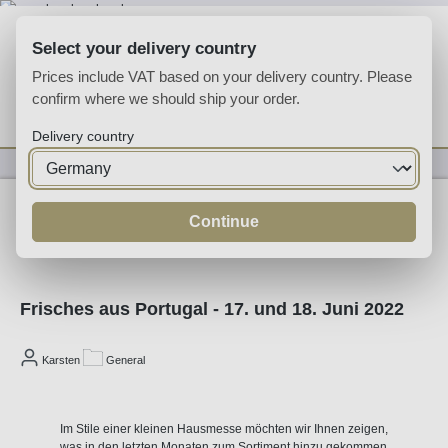
Skip to main content
Select your delivery country
Prices include VAT based on your delivery country. Please
confirm where we should ship your order.
You have 0 wishlist
Shop
Delivery country
General
Continue
04/06/2022
Frisches aus Portugal - 17. und 18. Juni 2022
Karsten
General
Im Stile einer kleinen Hausmesse möchten wir Ihnen zeigen,
was in den letzten Monaten zum Sortiment hinzu gekommen