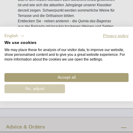
ist und wie sich die aktuellen Jahrgänge unserer Klassiker
derzeit zeigen. Schwerpunkt werden sommerliche Weine für
Terrasse und die Grillsaison bilden.
Entdecken Sie - neben anderen - die
Quinta das Bageiras
aus der Bairrada mit knackig trockenen Weinen und Sekten,
stille Vinhos Verdes der
Adega Casa da Torre
aus der
English
Privacy policy
Region Ave und Roséweine wie den
Cabriz
aus Dão.
We use cookies
Wie gewohnt: unverbindlich, parteiisch und für Sie
We may place these for analysis of our visitor data, to improve our website,
kostenlos.
show personalised content and to give you a great website experience. For
more information about the cookies we use open the settings.
Freitag, 17. Juni, 16 bis 21 Uhr
Accept all
Samstag, 18. Juni, 14 bis 19 Uhr
Ort: Weingalerie, Pestalozzistrasse
No, adjust
Advice & Orders