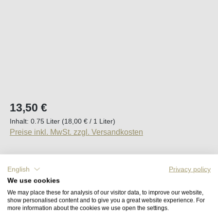
Regulärer Preis:
13,50 €
Inhalt:
0.75 Liter
(18,00 € / 1 Liter)
Preise inkl. MwSt. zzgl. Versandkosten
Sofort verfügbar, Lieferzeit (DE): 2-5 Tage
English
Privacy policy
We use cookies
Produkt Anzahl: Gib den gewünschten Wert e
In den Warenkorb
We may place these for analysis of our visitor data, to improve our website,
show personalised content and to give you a great website experience. For
more information about the cookies we use open the settings.