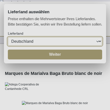
Zum Hauptinhalt springen
Lieferland auswählen
Preise enthalten die Mehrwertsteuer Ihres Lieferlandes.
Bitte bestätigen Sie, wohin wir Ihre Bestellung liefern sollen.
Du hast 0 Produkte 
Ware
Lieferland
Espumante
Espumante
Weiter
Marques de Marialva Baga Bruto blanc de noir
Bildergalerie überspringen