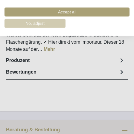
Merken
Artikel-Nr. :
43110
Accept all
No, adjust
Steckbrief
Weißer Sekt aus der roten Bagatraube in traditioneller
Flaschengärung. ✔ Hier direkt vom Importeur. Dieser 18
Monate auf der…
Mehr
Produzent
Bewertungen
Beratung & Bestellung