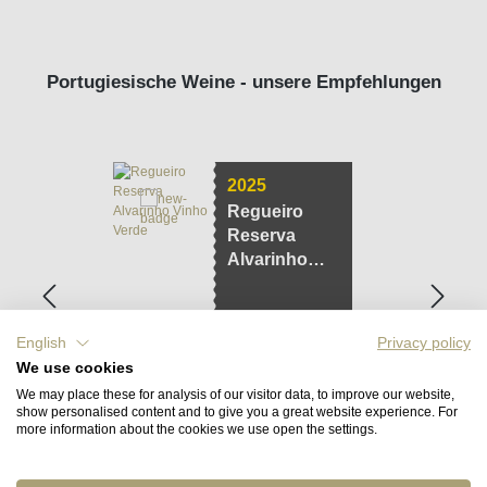
Portugiesische Weine - unsere Empfehlungen
2025
Regueiro
Reserva
Alvarinho
Vinho Verde
English
Privacy policy
We use cookies
Regulärer Preis:
12,90 €
We may place these for analysis of our visitor data, to improve our website,
17,20 € / l
show personalised content and to give you a great website experience. For
more information about the cookies we use open the settings.