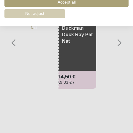
Sommerweine
Accept all
No, adjust
Duckman
Duck Ray Pet
Nat
Regulärer Preis:
14,50 €
19,33 € / l