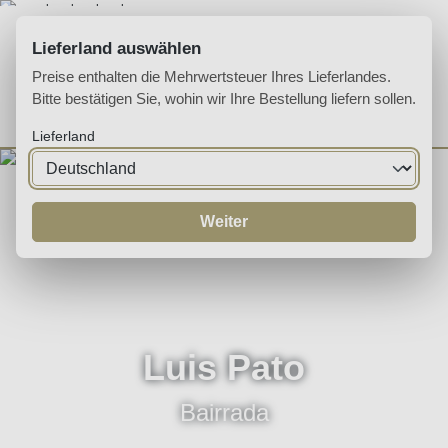
Zum Hauptinhalt springen
Lieferland auswählen
Preise enthalten die Mehrwertsteuer Ihres Lieferlandes.
Bitte bestätigen Sie, wohin wir Ihre Bestellung liefern sollen.
Du hast 0 Produkte 
Ware
Lieferland
Weiter
Luis Pato
Bairrada