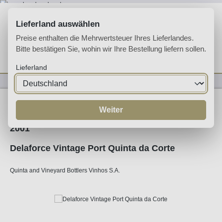
Zum Hauptinhalt springen
Lieferland auswählen
Preise enthalten die Mehrwertsteuer Ihres Lieferlandes.
Bitte bestätigen Sie, wohin wir Ihre Bestellung liefern sollen.
Du hast 0 Produkte 
Ware
Lieferland
Likörweine
Portwein
Ruby Port
Weiter
2001
Delaforce Vintage Port Quinta da Corte
Quinta and Vineyard Bottlers Vinhos S.A.
Bildergalerie überspringen