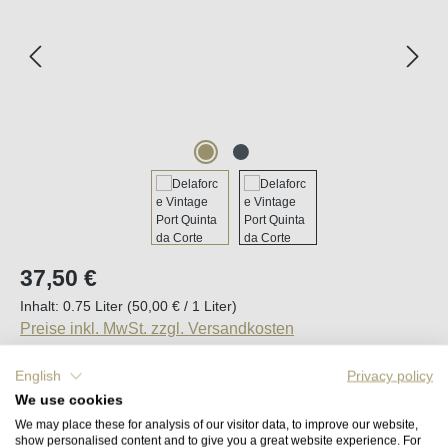
Regulärer Preis:
37,50 €
Inhalt:
0.75 Liter
(50,00 € / 1 Liter)
Preise inkl. MwSt. zzgl. Versandkosten
English
Privacy policy
Sofort verfügbar, Lieferzeit (DE): 2-5 Tage
We use cookies
We may place these for analysis of our visitor data, to improve our website,
Produkt Anzahl: Gib den gewünschten Wert e
show personalised content and to give you a great website experience. For
In den Warenkorb