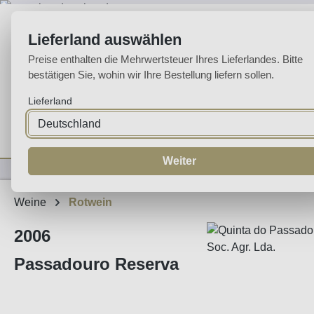
m Hauptinhalt springen
Zur Suche springen
Zur Hauptnavigation springen
Lieferland auswählen
Preise enthalten die Mehrwertsteuer Ihres Lieferlandes. Bitte
bestätigen Sie, wohin wir Ihre Bestellung liefern sollen.
Lieferland
Home
Weine
Likörweine
Espumante
Aguardente
Sp
Weiter
Weine
Rotwein
2006
Passadouro Reserva