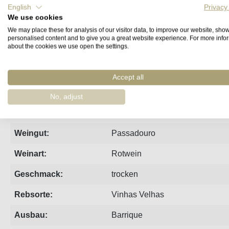
English
Privacy
We use cookies
Steckbrief
Produzent
Bewertungen
We may place these for analysis of our visitor data, to improve our website, sho
personalised content and to give you a great website experience. For more info
about the cookies we use open the settings.
Sehr kraftvoller und dichter Wein der durch seine Reife wu
vom Importeur
Accept all
Jahrgang:
2006
No, adjust
Region:
Douro
Weingut:
Passadouro
Weinart:
Rotwein
Geschmack:
trocken
Rebsorte:
Vinhas Velhas
Ausbau:
Barrique