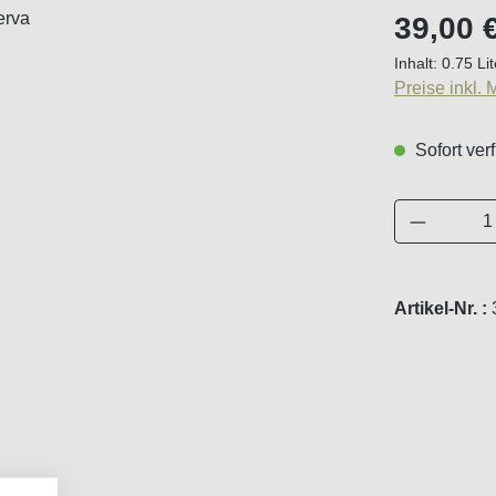
Regulärer Pr
39,00 
Inhalt:
0.75 Li
Preise inkl.
Sofort verf
Produkt 
Artikel-Nr. :