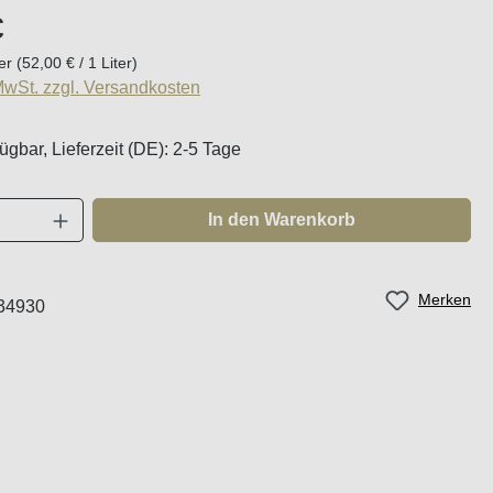
eis:
€
ter
(52,00 € / 1 Liter)
 MwSt. zzgl. Versandkosten
ügbar, Lieferzeit (DE): 2-5 Tage
Anzahl: Gib den gewünschten Wert ein oder
In den Warenkorb
Merken
34930