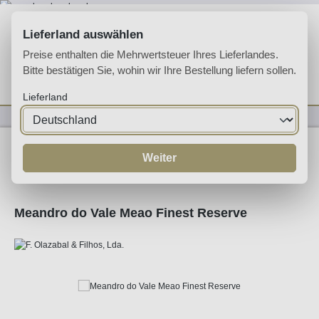
Zum Hauptinhalt springen
Lieferland auswählen
Preise enthalten die Mehrwertsteuer Ihres Lieferlandes.
Bitte bestätigen Sie, wohin wir Ihre Bestellung liefern sollen.
Du hast 0 Produkte 
Ware
Lieferland
Likörweine
Portwein
Ruby Port
Weiter
Meandro do Vale Meao Finest Reserve
Bildergalerie überspringen