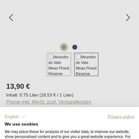
Regulärer Preis:
13,90 €
Inhalt:
0.75 Liter
(18,53 € / 1 Liter)
Preise inkl. MwSt. zzgl. Versandkosten
English
Privacy policy
Sofort verfügbar, Lieferzeit (DE): 2-5 Tage
We use cookies
We may place these for analysis of our visitor data, to improve our website,
Produkt Anzahl: Gib den gewünschten Wert e
show personalised content and to give you a great website experience. For
In den Warenkorb