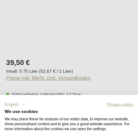
Regulärer Preis:
39,50 €
Inhalt:
0.75 Liter
(52,67 € / 1 Liter)
Preise inkl. MwSt. zzgl. Versandkosten
Sofort verfügbar, Lieferzeit (DE): 2-5 Tage
English
Privacy policy
Produkt Anzahl: Gib den gewünschten Wert e
We use cookies
In den Warenkorb
We may place these for analysis of our visitor data, to improve our website,
show personalised content and to give you a great website experience. For
more information about the cookies we use open the settings.
Merken