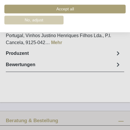
Artikel-Nr. :
45429
Accept all
Steckbrief
No, adjust
halbsüß * 10 Years * 19% vol./ country of origin:
Portugal, Vinhos Justino Henriques Filhos Lda., P.I.
Cancela, 9125-042…
Mehr
Produzent
Bewertungen
Beratung & Bestellung