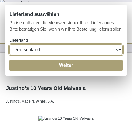
Zum Hauptinhalt springen
Lieferland auswählen
Preise enthalten die Mehrwertsteuer Ihres Lieferlandes.
Bitte bestätigen Sie, wohin wir Ihre Bestellung liefern sollen.
Du hast 0 Produkte 
Ware
Lieferland
Likörweine
Madeira
Weiter
Justino's 10 Years Old Malvasia
Justino's, Madeira Wines, S.A.
Bildergalerie überspringen