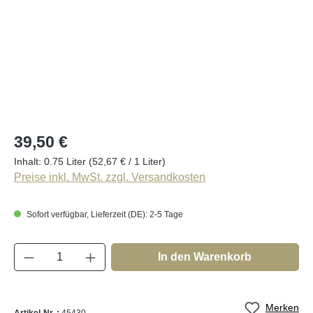
Regulärer Preis:
39,50 €
Inhalt:
0.75 Liter
(52,67 € / 1 Liter)
Preise inkl. MwSt. zzgl. Versandkosten
Sofort verfügbar, Lieferzeit (DE): 2-5 Tage
Produkt Anzahl: Gib den gewünschten Wert e
In den Warenkorb
Merken