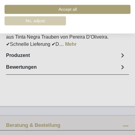
Artikel-Nr. :
48527
Accept all
Steckbrief
No, adjust
Halbsüßer, zehn Jahre im Holzfass gereifter Madeira
aus Tinta Negra Trauben von Pereira D'Oliveira.
✔Schnelle Lieferung ✔D…
Mehr
Produzent
Bewertungen
Beratung & Bestellung