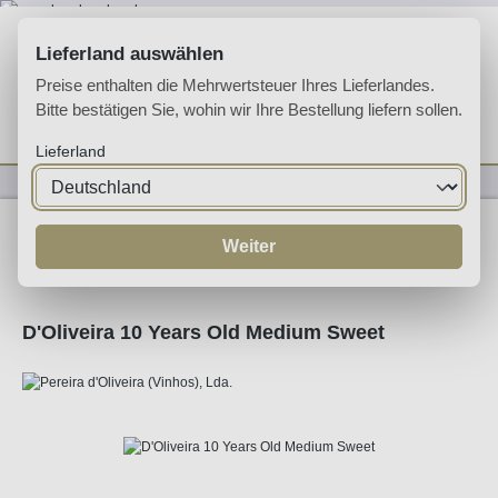
Zum Hauptinhalt springen
Lieferland auswählen
Preise enthalten die Mehrwertsteuer Ihres Lieferlandes.
Bitte bestätigen Sie, wohin wir Ihre Bestellung liefern sollen.
Du hast 0 Produkte 
Ware
Lieferland
Likörweine
Madeira
Weiter
D'Oliveira 10 Years Old Medium Sweet
Bildergalerie überspringen