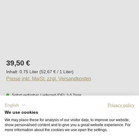
Regulärer Preis:
39,50 €
Inhalt:
0.75 Liter
(52,67 € / 1 Liter)
Preise inkl. MwSt. zzgl. Versandkosten
Sofort verfügbar, Lieferzeit (DE): 2-5 Tage
English
Privacy policy
Produkt Anzahl: Gib den gewünschten Wert e
We use cookies
In den Warenkorb
We may place these for analysis of our visitor data, to improve our website,
show personalised content and to give you a great website experience. For
more information about the cookies we use open the settings.
Merken