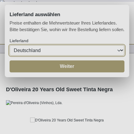
Zum Hauptinhalt springen
Lieferland auswählen
Preise enthalten die Mehrwertsteuer Ihres Lieferlandes.
Bitte bestätigen Sie, wohin wir Ihre Bestellung liefern sollen.
Du hast 0 Produkte 
Ware
Lieferland
Likörweine
Madeira
Weiter
D'Oliveira 20 Years Old Sweet Tinta Negra
Bildergalerie überspringen