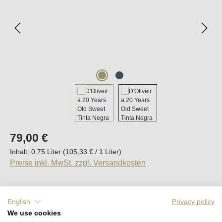
Regulärer Preis:
79,00 €
Inhalt:
0.75 Liter
(105,33 € / 1 Liter)
Preise inkl. MwSt. zzgl. Versandkosten
English
Privacy policy
Durchschnittliche Bewertung von 5 von 5 Sternen
1 Bewertung
We use cookies
Sofort verfügbar, Lieferzeit (DE): 2-5 Tage