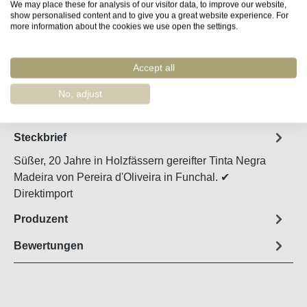
We may place these for analysis of our visitor data, to improve our website,
show personalised content and to give you a great website experience. For
more information about the cookies we use open the settings.
Produkt Anzahl: Gib den gewünschten Wert e
In den Warenkorb
Accept all
Merken
Artikel-Nr. :
48543
No, adjust
Steckbrief
Süßer, 20 Jahre in Holzfässern gereifter Tinta Negra
Madeira von Pereira d'Oliveira in Funchal. ✔
Direktimport
Produzent
Bewertungen