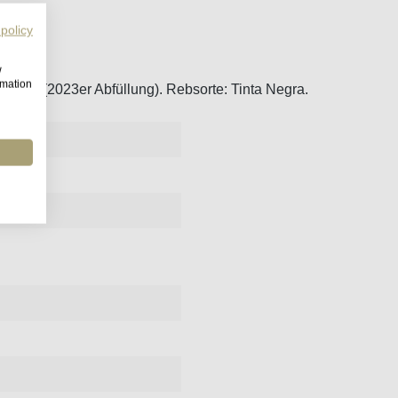
 policy
w
rmation
liveira (2023er Abfüllung). Rebsorte: Tinta Negra.