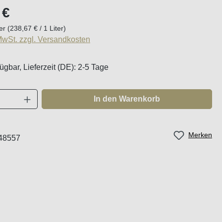
eis:
 €
ter
(238,67 € / 1 Liter)
 MwSt. zzgl. Versandkosten
ügbar, Lieferzeit (DE): 2-5 Tage
Anzahl: Gib den gewünschten Wert ein oder
In den Warenkorb
Merken
48557