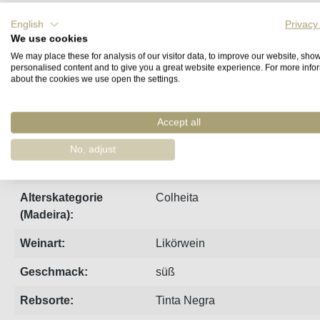
English
Privacy
Steckbrief
Produzent
Bewertungen
We use cookies
We may place these for analysis of our visitor data, to improve our website, sho
personalised content and to give you a great website experience. For more info
25 Jahre im Holzfaß gereifter, süßer Madeira von Pereira d'O
about the cookies we use open the settings.
Jahrgang:
1998
Accept all
Region:
Madeira
No, adjust
Weingut:
D'Oliveira
Alterskategorie
Colheita
(Madeira):
Weinart:
Likörwein
Geschmack:
süß
Rebsorte:
Tinta Negra