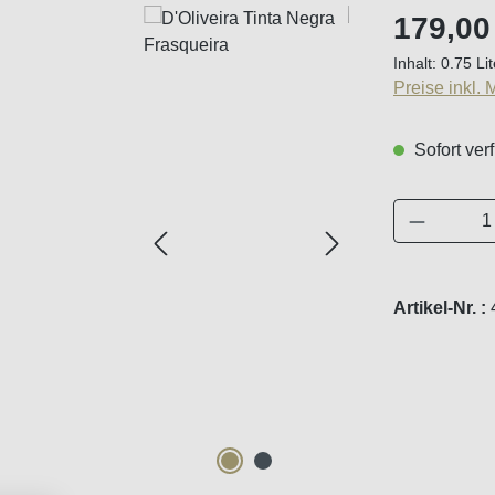
Regulärer Pr
179,00
Inhalt:
0.75 Li
Preise inkl.
Sofort verf
Produkt 
Artikel-Nr. :