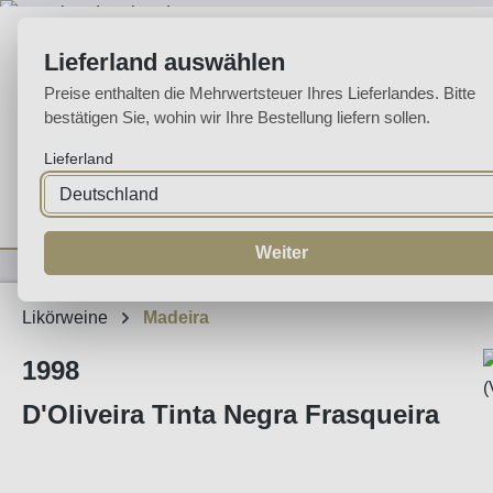
m Hauptinhalt springen
Zur Suche springen
Zur Hauptnavigation springen
Lieferland auswählen
Preise enthalten die Mehrwertsteuer Ihres Lieferlandes. Bitte
bestätigen Sie, wohin wir Ihre Bestellung liefern sollen.
Lieferland
Home
Weine
Likörweine
Espumante
Aguardente
Sp
Weiter
Likörweine
Madeira
1998
D'Oliveira Tinta Negra Frasqueira