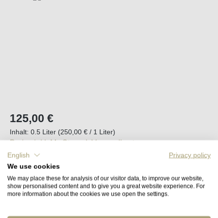
Regulärer Preis:
125,00 €
Inhalt:
0.5 Liter
(250,00 € / 1 Liter)
Preise inkl. MwSt. zzgl. Versandkosten
English
Privacy policy
We use cookies
Sofort verfügbar, Lieferzeit (DE): 2-5 Tage
We may place these for analysis of our visitor data, to improve our website,
show personalised content and to give you a great website experience. For
Produkt Anzahl: Gib den gewünschten Wert e
more information about the cookies we use open the settings.
In den Warenkorb