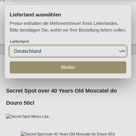
Zum Hauptinhalt springen
Lieferland auswählen
Preise enthalten die Mehrwertsteuer Ihres Lieferlandes.
Bitte bestätigen Sie, wohin wir Ihre Bestellung liefern sollen.
Du hast 0 Produkte 
Ware
Lieferland
Likörweine
Moscatel
Weiter
Secret Spot over 40 Years Old Moscatel do
Douro 50cl
Bildergalerie überspringen