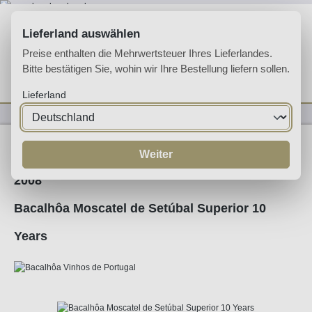
Zum Hauptinhalt springen
Lieferland auswählen
Preise enthalten die Mehrwertsteuer Ihres Lieferlandes.
Bitte bestätigen Sie, wohin wir Ihre Bestellung liefern sollen.
Du hast 0 Produkte 
Ware
Lieferland
Likörweine
Moscatel
Weiter
2008
Bacalhôa Moscatel de Setúbal Superior 10
Years
Bildergalerie überspringen