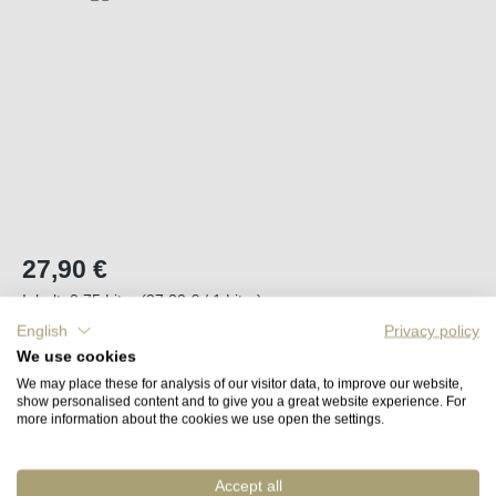
Regulärer Preis:
27,90 €
Inhalt:
0.75 Liter
(37,20 € / 1 Liter)
Preise inkl. MwSt. zzgl. Versandkosten
English
Privacy policy
We use cookies
We may place these for analysis of our visitor data, to improve our website,
In ca. 2 bis 4 Wochen wieder lieferbar
show personalised content and to give you a great website experience. For
more information about the cookies we use open the settings.
Merken
Artikel-Nr. :
44590
Accept all