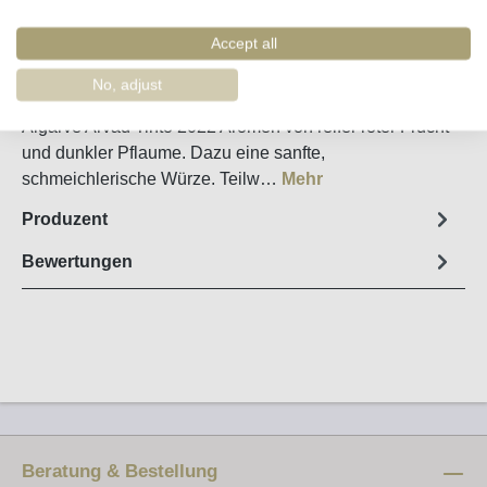
Merken
Artikel-Nr. :
25500
Accept all
No, adjust
Steckbrief
Algarve Arvad Tinto 2022 Aromen von reifer roter Frucht
und dunkler Pflaume. Dazu eine sanfte,
schmeichlerische Würze. Teilw…
Mehr
Produzent
Bewertungen
Beratung & Bestellung