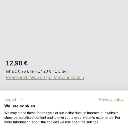
Regulärer Preis:
12,90 €
Inhalt:
0.75 Liter
(17,20 € / 1 Liter)
Preise inkl. MwSt. zzgl. Versandkosten
Sofort verfügbar, Lieferzeit (DE): 2-5 Tage
English
Privacy policy
We use cookies
Produkt Anzahl: Gib den gewünschten Wert e
In den Warenkorb
We may place these for analysis of our visitor data, to improve our website,
show personalised content and to give you a great website experience. For
more information about the cookies we use open the settings.