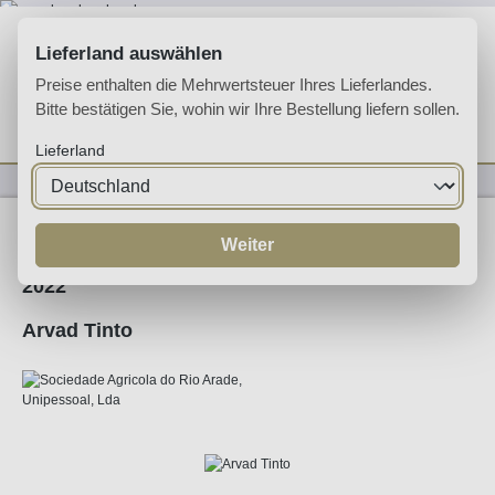
Zum Hauptinhalt springen
Lieferland auswählen
Preise enthalten die Mehrwertsteuer Ihres Lieferlandes.
Bitte bestätigen Sie, wohin wir Ihre Bestellung liefern sollen.
Du hast 0 Produkte 
Ware
Lieferland
Weine
Rotwein
Weiter
2022
Arvad Tinto
Bildergalerie überspringen