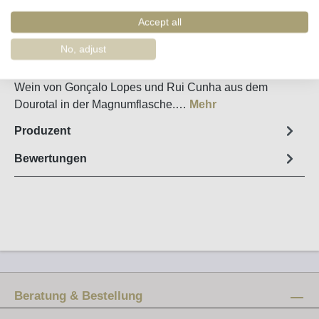
Artikel-Nr. :
34118
Accept all
Steckbrief
No, adjust
Jahrgang 2017 des geheimnisumwobenen Secret Spot
Wein von Gonçalo Lopes und Rui Cunha aus dem
Dourotal in der Magnumflasche.…
Mehr
Produzent
Bewertungen
Beratung & Bestellung