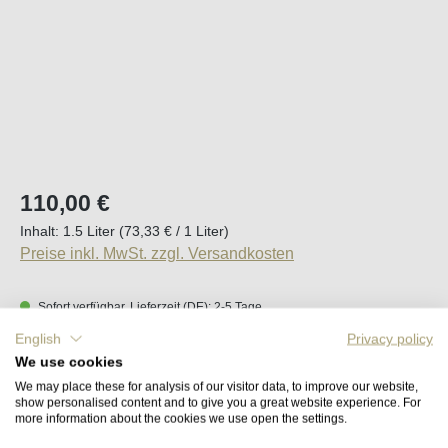
Regulärer Preis:
110,00 €
Inhalt:
1.5 Liter
(73,33 € / 1 Liter)
Preise inkl. MwSt. zzgl. Versandkosten
Sofort verfügbar, Lieferzeit (DE): 2-5 Tage
English
Privacy policy
Produkt Anzahl: Gib den gewünschten Wert e
We use cookies
In den Warenkorb
We may place these for analysis of our visitor data, to improve our website,
show personalised content and to give you a great website experience. For
more information about the cookies we use open the settings.
Merken