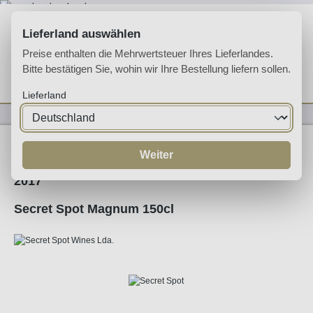
Zum Hauptinhalt springen
Lieferland auswählen
Preise enthalten die Mehrwertsteuer Ihres Lieferlandes.
Bitte bestätigen Sie, wohin wir Ihre Bestellung liefern sollen.
Du hast 0 Produkte 
Ware
Lieferland
Weine
Rotwein
Weiter
2017
Secret Spot Magnum 150cl
Bildergalerie überspringen