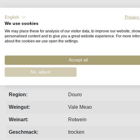
Steckbrief
Produzent
Bewertungen
English
Privacy
We use cookies
We may place these for analysis of our visitor data, to improve our website, sho
Quinta do Vale Meão Douro Superior Mon
personalised content and to give you a great website experience. For more info
about the cookies we use open the settings.
Die ursprünglich um Coimbra beheimatete Baga-Traube wurd
Cantina. Handgeplückt, nicht entrappt und nur partiell gepr
Accept all
Alterungspotential. Im etwas kühleren Jahr 2021 mit schlan
No, adjust
Jahrgang:
2021
Region:
Douro
Weingut:
Vale Meao
Weinart:
Rotwein
Geschmack:
trocken