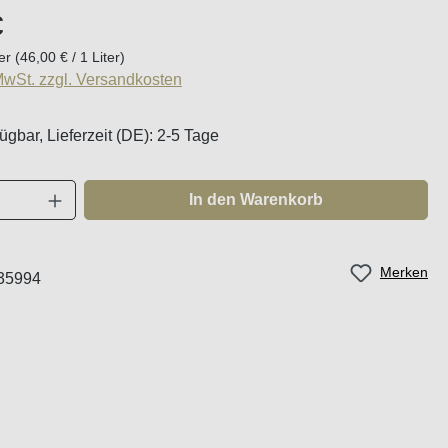
eis:
€
ter
(46,00 € / 1 Liter)
 MwSt. zzgl. Versandkosten
ügbar, Lieferzeit (DE): 2-5 Tage
Anzahl: Gib den gewünschten Wert ein oder
In den Warenkorb
Merken
35994