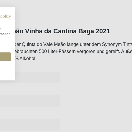
 policy
w
te Meão Vinha da Cantina Baga 2021
rmation
e auf der Quinta do Vale Meão lange unter dem Synonym Tinta 
esst. In gebrauchten 500 Liter-Fässern vergoren und gereift. Äu
ken 11,5% Alkohol.