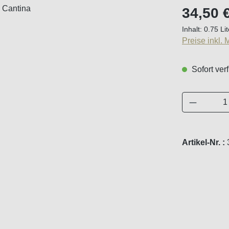
Regulärer Pr
34,50 
Inhalt:
0.75 Li
Preise inkl.
Sofort verf
Produkt 
Artikel-Nr. :