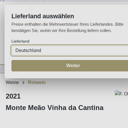
m Hauptinhalt springen
Zur Suche springen
Zur Hauptnavigation springen
Lieferland auswählen
Preise enthalten die Mehrwertsteuer Ihres Lieferlandes. Bitte
bestätigen Sie, wohin wir Ihre Bestellung liefern sollen.
Lieferland
Home
Weine
Likörweine
Espumante
Aguardente
Sp
Weiter
Weine
Rotwein
2021
Monte Meão Vinha da Cantina