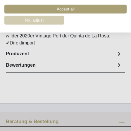
Artikel-Nr. :
51156
Accept all
Steckbrief
No, adjust
Jugendlicher, gerade erst abgefüllter und noch sehr
wilder 2020er Vintage Port der Quinta de La Rosa.
✔Direktimport
Produzent
Bewertungen
Beratung & Bestellung