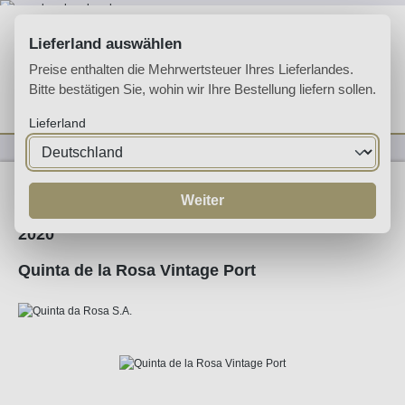
Zum Hauptinhalt springen
Lieferland auswählen
Preise enthalten die Mehrwertsteuer Ihres Lieferlandes.
Bitte bestätigen Sie, wohin wir Ihre Bestellung liefern sollen.
Du hast 0 Produkte 
Ware
Lieferland
Likörweine
Portwein
Ruby Port
Weiter
2020
Quinta de la Rosa Vintage Port
Bildergalerie überspringen