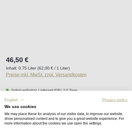
Regulärer Preis:
46,50 €
Inhalt:
0.75 Liter
(62,00 € / 1 Liter)
Preise inkl. MwSt. zzgl. Versandkosten
Sofort verfügbar, Lieferzeit (DE): 2-5 Tage
English
Privacy policy
Produkt Anzahl: Gib den gewünschten Wert e
We use cookies
In den Warenkorb
We may place these for analysis of our visitor data, to improve our website,
show personalised content and to give you a great website experience. For
more information about the cookies we use open the settings.
Merken