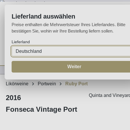
m Hauptinhalt springen
Zur Suche springen
Zur Hauptnavigation springen
Lieferland auswählen
Preise enthalten die Mehrwertsteuer Ihres Lieferlandes. Bitte
bestätigen Sie, wohin wir Ihre Bestellung liefern sollen.
Lieferland
Home
Weine
Likörweine
Espumante
Aguardente
Sp
Weiter
Likörweine
Portwein
Ruby Port
Quinta and Vineyard
2016
Fonseca Vintage Port