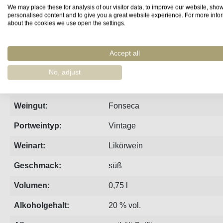
We may place these for analysis of our visitor data, to improve our website, sho
personalised content and to give you a great website experience. For more info
Steckbrief
Produzent
Bewertungen
about the cookies we use open the settings.
Accept all
Jahrgang:
2016
No, adjust
Region:
Porto
Weingut:
Fonseca
Portweintyp:
Vintage
Weinart:
Likörwein
Geschmack:
süß
Volumen:
0,75 l
Alkoholgehalt:
20 % vol.