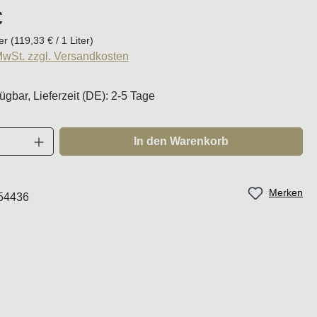
eis:
€
ter
(119,33 € / 1 Liter)
 MwSt. zzgl. Versandkosten
ügbar, Lieferzeit (DE): 2-5 Tage
Anzahl: Gib den gewünschten Wert ein oder
In den Warenkorb
Merken
54436