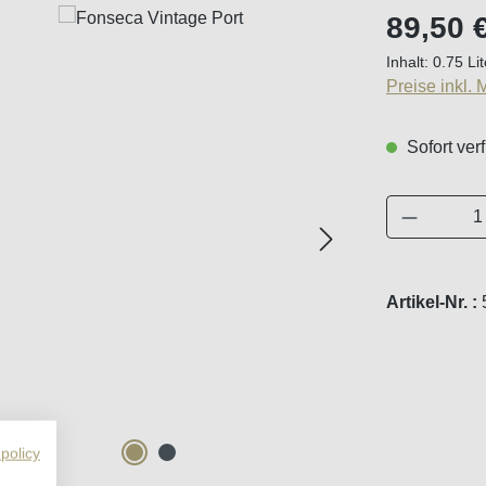
Regulärer Pr
89,50 
Inhalt:
0.75 Li
Preise inkl.
Sofort verf
Produkt 
Artikel-Nr. :
 policy