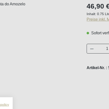
Regulärer Pr
46,90 
Inhalt:
0.75 Li
Preise inkl.
Sofort verf
Produkt 
Artikel-Nr. :
 policy