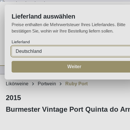
m Hauptinhalt springen
Zur Suche springen
Zur Hauptnavigation springen
Lieferland auswählen
Preise enthalten die Mehrwertsteuer Ihres Lieferlandes. Bitte
bestätigen Sie, wohin wir Ihre Bestellung liefern sollen.
Lieferland
Home
Weine
Likörweine
Espumante
Aguardente
Sp
Weiter
Likörweine
Portwein
Ruby Port
2015
Burmester Vintage Port Quinta do Ar