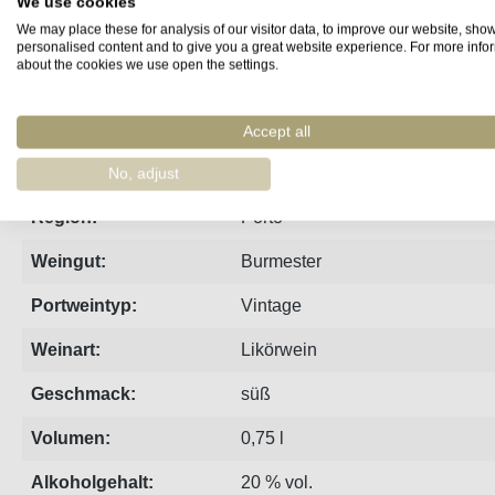
We use cookies
We may place these for analysis of our visitor data, to improve our website, sho
Steckbrief
Produzent
Bewertungen
personalised content and to give you a great website experience. For more info
about the cookies we use open the settings.
bottled 2017
Accept all
Jahrgang:
2015
No, adjust
Region:
Porto
Weingut:
Burmester
Portweintyp:
Vintage
Weinart:
Likörwein
Geschmack:
süß
Volumen:
0,75 l
Alkoholgehalt:
20 % vol.