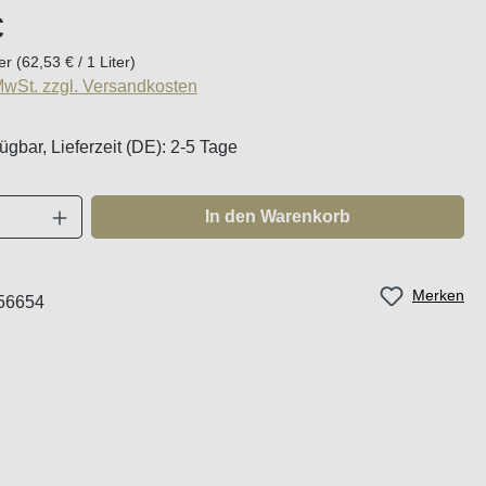
eis:
€
ter
(62,53 € / 1 Liter)
 MwSt. zzgl. Versandkosten
ügbar, Lieferzeit (DE): 2-5 Tage
Anzahl: Gib den gewünschten Wert ein oder
In den Warenkorb
Merken
56654