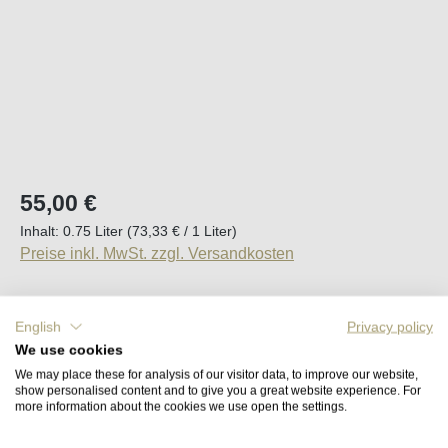
Regulärer Preis:
55,00 €
Inhalt:
0.75 Liter
(73,33 € / 1 Liter)
Preise inkl. MwSt. zzgl. Versandkosten
Sofort verfügbar, Lieferzeit (DE): 2-5 Tage
English
Privacy policy
We use cookies
Produkt Anzahl: Gib den gewünschten Wert e
In den Warenkorb
We may place these for analysis of our visitor data, to improve our website,
show personalised content and to give you a great website experience. For
more information about the cookies we use open the settings.
Merken