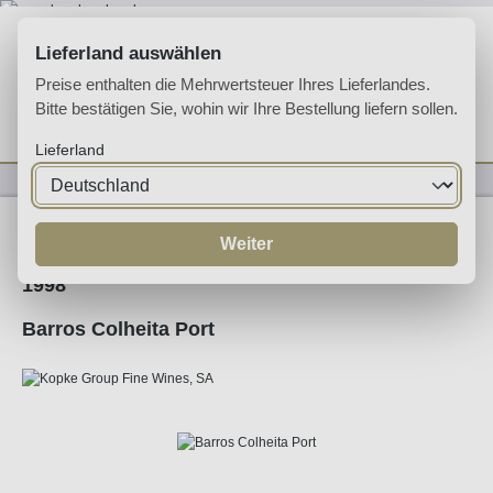
Zum Hauptinhalt springen
Lieferland auswählen
Preise enthalten die Mehrwertsteuer Ihres Lieferlandes.
Bitte bestätigen Sie, wohin wir Ihre Bestellung liefern sollen.
Du hast 0 Produkte 
Ware
Lieferland
Likörweine
Portwein
Tawny Port
Weiter
1998
Barros Colheita Port
Bildergalerie überspringen