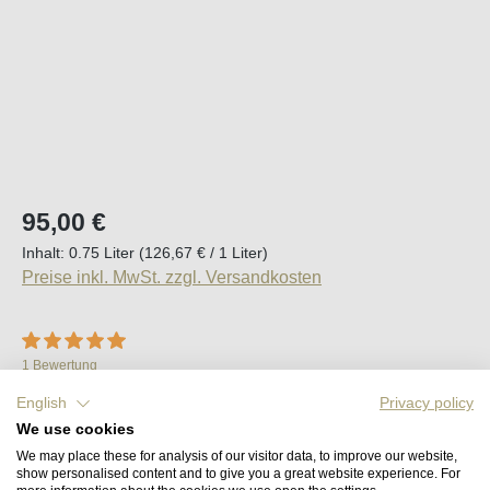
Regulärer Preis:
95,00 €
Inhalt:
0.75 Liter
(126,67 € / 1 Liter)
Preise inkl. MwSt. zzgl. Versandkosten
Durchschnittliche Bewertung von 5 von 5 Sternen
1 Bewertung
Sofort verfügbar, Lieferzeit (DE): 2-5 Tage
English
Privacy policy
We use cookies
We may place these for analysis of our visitor data, to improve our website,
Produkt Anzahl: Gib den gewünschten Wert e
In den Warenkorb
show personalised content and to give you a great website experience. For