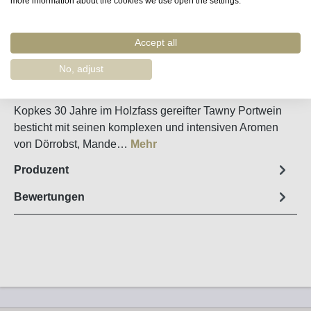
more information about the cookies we use open the settings.
Merken
Accept all
Artikel-Nr. :
58560
No, adjust
Steckbrief
Kopkes 30 Jahre im Holzfass gereifter Tawny Portwein
besticht mit seinen komplexen und intensiven Aromen
von Dörrobst, Mande…
Mehr
Produzent
Bewertungen