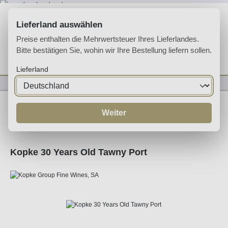
Zum Hauptinhalt springen
Lieferland auswählen
Preise enthalten die Mehrwertsteuer Ihres Lieferlandes.
Bitte bestätigen Sie, wohin wir Ihre Bestellung liefern sollen.
Du hast 0 Produkte 
Ware
Lieferland
Likörweine
Portwein
Tawny Port
Weiter
Kopke 30 Years Old Tawny Port
Bildergalerie überspringen