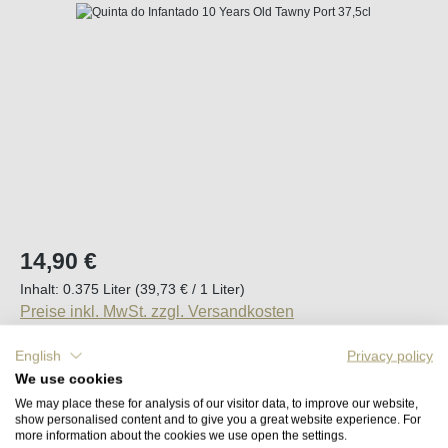
Bildergalerie überspringen
Regulärer Preis:
14,90 €
Inhalt:
0.375 Liter
(39,73 € / 1 Liter)
Preise inkl. MwSt. zzgl. Versandkosten
English
Privacy policy
Sofort verfügbar, Lieferzeit (DE): 2-5 Tage
We use cookies
We may place these for analysis of our visitor data, to improve our website,
Produkt Anzahl: Gib den gewünschten Wert e
show personalised content and to give you a great website experience. For
In den Warenkorb
more information about the cookies we use open the settings.