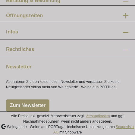
Beratung & Bestellung
Öffnungszeiten
Mo-Fr:
12 - 20 Uhr
Infos
Samstag:
10 - 16 Uhr
Rechtliches
Newsletter
Abonnieren Sie den kostenlosen Newsletter und verpassen Sie keine
Neuigkeit oder Aktion mehr von Weingalerie - Weine aus PORTugal
Zum Newsletter
Alle Preise inkl. gesetzl. Mehrwertsteuer zzgl.
Versandkosten
und ggf.
Nachnahmegebühren, wenn nicht anders angegeben.
Weingalerie - Weine aus PORTugal, technische Umsetzung durch
Scopevisio
AG
mit Shopware