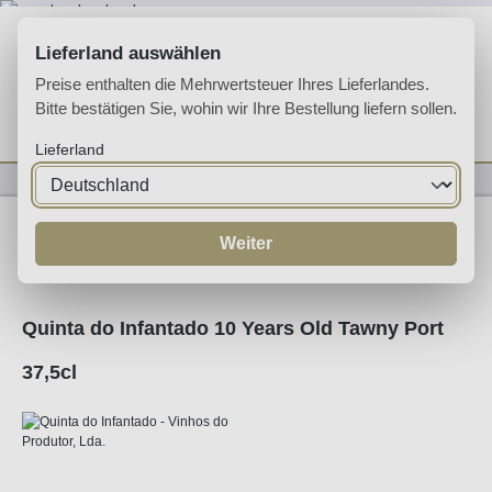
Zum Hauptinhalt springen
Lieferland auswählen
Preise enthalten die Mehrwertsteuer Ihres Lieferlandes.
Bitte bestätigen Sie, wohin wir Ihre Bestellung liefern sollen.
Du hast 0 Produkte 
Ware
Lieferland
Likörweine
Portwein
Tawny Port
Weiter
Quinta do Infantado 10 Years Old Tawny Port
37,5cl