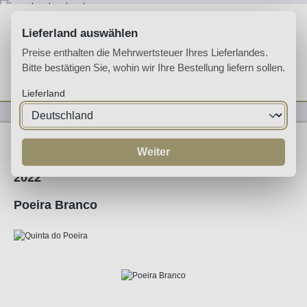
Zum Hauptinhalt springen
Lieferland auswählen
Preise enthalten die Mehrwertsteuer Ihres Lieferlandes.
Bitte bestätigen Sie, wohin wir Ihre Bestellung liefern sollen.
Du hast 0 Produkte 
Ware
Lieferland
Weine
Weißwein
Weiter
2022
Poeira Branco
Bildergalerie überspringen