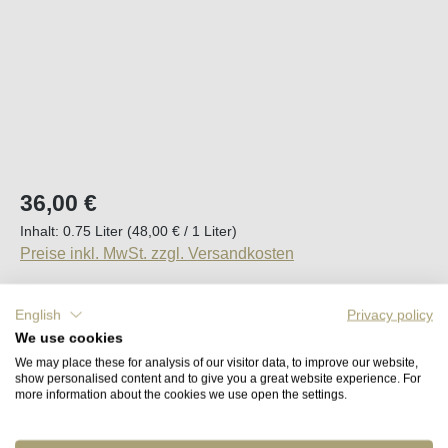
Regulärer Preis:
36,00 €
Inhalt:
0.75 Liter
(48,00 € / 1 Liter)
Preise inkl. MwSt. zzgl. Versandkosten
Sofort verfügbar, Lieferzeit (DE): 2-5 Tage
English
Privacy policy
We use cookies
Produkt Anzahl: Gib den gewünschten Wert e
We may place these for analysis of our visitor data, to improve our website,
In den Warenkorb
show personalised content and to give you a great website experience. For
more information about the cookies we use open the settings.
Merken