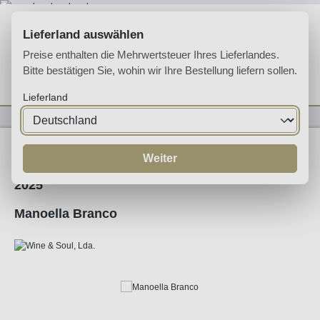
Zum Hauptinhalt springen
Lieferland auswählen
Preise enthalten die Mehrwertsteuer Ihres Lieferlandes.
Bitte bestätigen Sie, wohin wir Ihre Bestellung liefern sollen.
Du hast 0 Produkte 
Ware
Lieferland
Weine
Weißwein
Weiter
2025
Manoella Branco
Bildergalerie überspringen