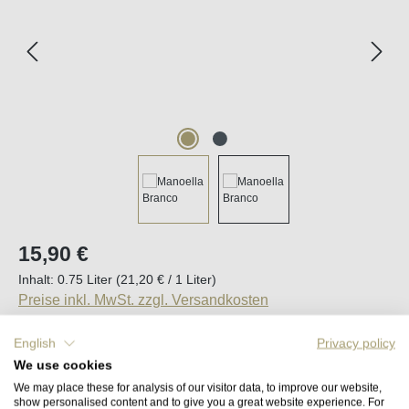
Regulärer Preis:
15,90 €
Inhalt:
0.75 Liter
(21,20 € / 1 Liter)
Preise inkl. MwSt. zzgl. Versandkosten
English
Privacy policy
Sofort verfügbar, Lieferzeit (DE): 2-5 Tage
We use cookies
We may place these for analysis of our visitor data, to improve our website,
Produkt Anzahl: Gib den gewünschten Wert e
show personalised content and to give you a great website experience. For
In den Warenkorb