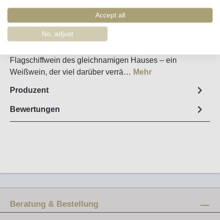
Artikel-Nr. :
17915
Accept all
Steckbrief
No, adjust
Vinho Verde Sem Igual 2023 Sem Igual ist der
Flagschiffwein des gleichnamigen Hauses – ein
Weißwein, der viel darüber verrä…
Mehr
Produzent
Bewertungen
Beratung & Bestellung