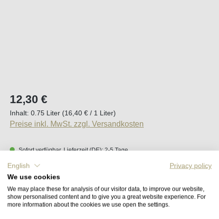
Regulärer Preis:
12,30 €
Inhalt:
0.75 Liter
(16,40 € / 1 Liter)
Preise inkl. MwSt. zzgl. Versandkosten
Sofort verfügbar, Lieferzeit (DE): 2-5 Tage
English
Privacy policy
Produkt Anzahl: Gib den gewünschten Wert e
We use cookies
In den Warenkorb
We may place these for analysis of our visitor data, to improve our website,
show personalised content and to give you a great website experience. For
more information about the cookies we use open the settings.
Merken