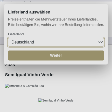
Zum Hauptinhalt springen
Lieferland auswählen
Preise enthalten die Mehrwertsteuer Ihres Lieferlandes.
Bitte bestätigen Sie, wohin wir Ihre Bestellung liefern sollen.
Du hast 0 Produkte 
Ware
Lieferland
Weine
Weißwein
Weiter
2023
Sem Igual Vinho Verde
Bildergalerie überspringen