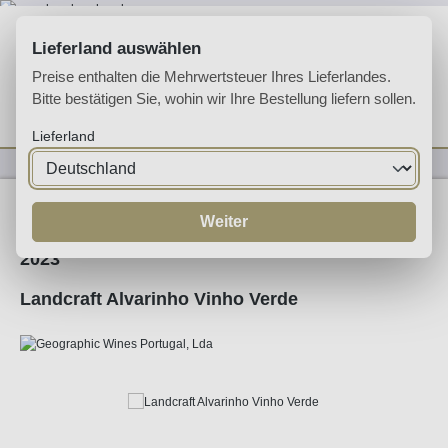
Zum Hauptinhalt springen
Lieferland auswählen
Preise enthalten die Mehrwertsteuer Ihres Lieferlandes.
Bitte bestätigen Sie, wohin wir Ihre Bestellung liefern sollen.
Du hast 0 Produkte 
Ware
Lieferland
Weine
Vinho Verde
Weiter
2023
Landcraft Alvarinho Vinho Verde
Bildergalerie überspringen