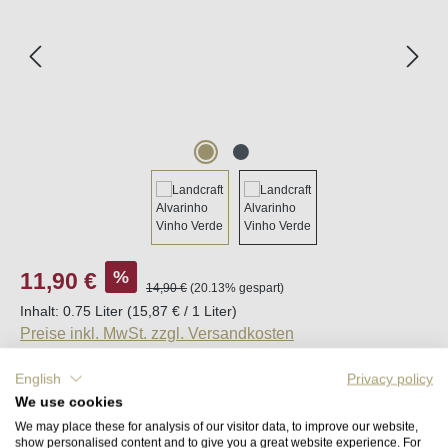
Verkaufspreis:
%
11,90 €
Regulärer Preis:
14,90 €
(20.13% gespart)
Inhalt:
0.75 Liter
(15,87 € / 1 Liter)
Preise inkl. MwSt. zzgl. Versandkosten
English
Privacy policy
Sofort verfügbar, Lieferzeit (DE): 2-5 Tage
We use cookies
We may place these for analysis of our visitor data, to improve our website,
Produkt Anzahl: Gib den gewünschten Wert e
show personalised content and to give you a great website experience. For
In den Warenkorb