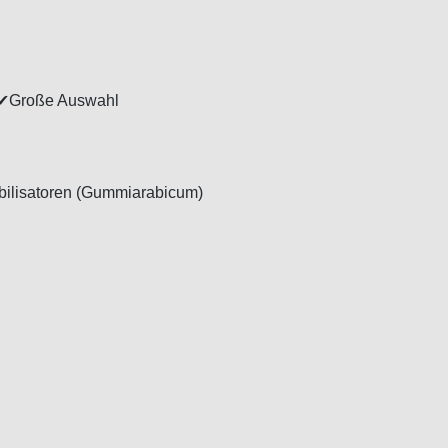
st ✔Große Auswahl
abilisatoren (Gummiarabicum)