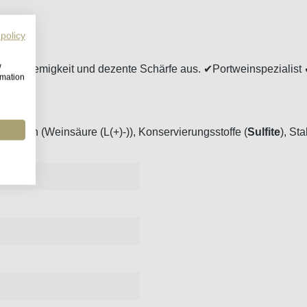
 policy
w
chtige Cremigkeit und dezente Schärfe aus. ✔Portweinspeziali
rmation
atoren (Weinsäure (L(+)-)), Konservierungsstoffe (
Sulfite
), St