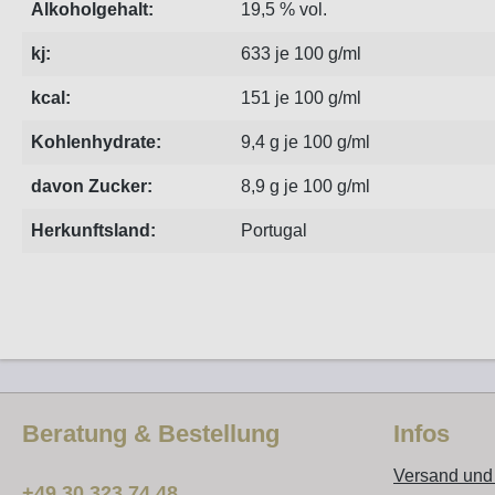
Alkoholgehalt:
19,5 % vol.
kj:
633 je 100 g/ml
kcal:
151 je 100 g/ml
Kohlenhydrate:
9,4 g je 100 g/ml
davon Zucker:
8,9 g je 100 g/ml
Herkunftsland:
Portugal
Beratung & Bestellung
Infos
Versand und
+49 30 323 74 48