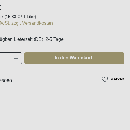
eis:
€
ter
(15,33 € / 1 Liter)
 MwSt. zzgl. Versandkosten
ügbar, Lieferzeit (DE): 2-5 Tage
Anzahl: Gib den gewünschten Wert ein oder
In den Warenkorb
Merken
56060