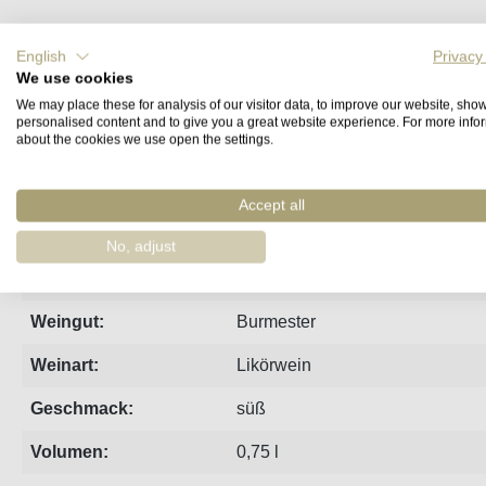
Steckbrief
Produzent
Bewertungen
English
Privacy
We use cookies
We may place these for analysis of our visitor data, to improve our website, sho
Burmesters weißer, süßer Portwein zeichnet sich durch fru
personalised content and to give you a great website experience. For more info
about the cookies we use open the settings.
Zutaten
Accept all
Trauben, Alkohol aus Erzeugnissen der Weinrebe, Säureregul
No, adjust
Region:
Porto
Weingut:
Burmester
Weinart:
Likörwein
Geschmack:
süß
Volumen:
0,75 l