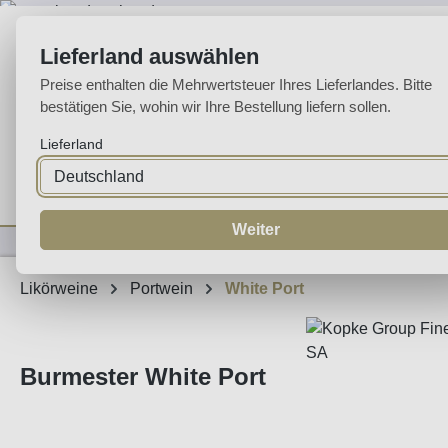
m Hauptinhalt springen
Zur Suche springen
Zur Hauptnavigation springen
Lieferland auswählen
Preise enthalten die Mehrwertsteuer Ihres Lieferlandes. Bitte
bestätigen Sie, wohin wir Ihre Bestellung liefern sollen.
Lieferland
Home
Weine
Likörweine
Espumante
Aguardente
Sp
Weiter
Likörweine
Portwein
White Port
Burmester White Port