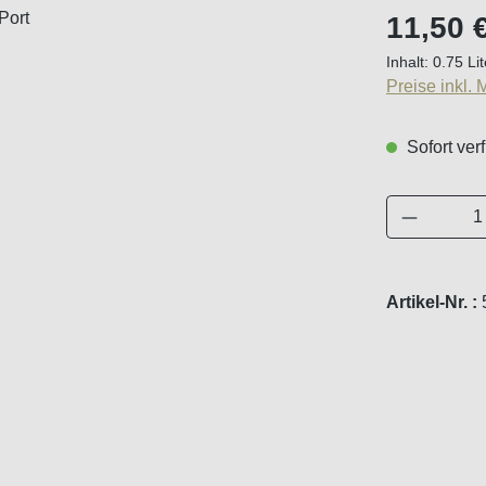
Regulärer Pr
11,50 
Inhalt:
0.75 Li
Preise inkl.
Sofort verf
Produkt 
Artikel-Nr. :