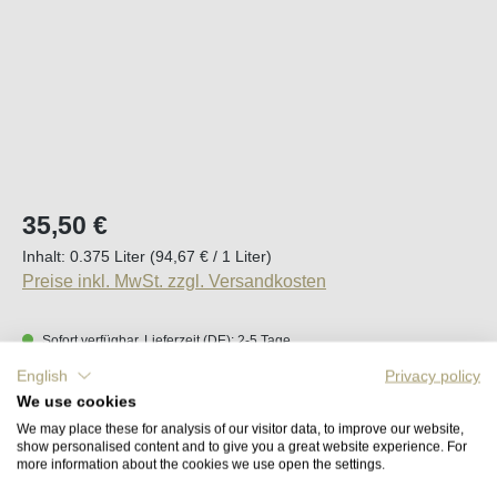
Regulärer Preis:
35,50 €
Inhalt:
0.375 Liter
(94,67 € / 1 Liter)
Preise inkl. MwSt. zzgl. Versandkosten
Sofort verfügbar, Lieferzeit (DE): 2-5 Tage
English
Privacy policy
Produkt Anzahl: Gib den gewünschten Wert e
We use cookies
In den Warenkorb
We may place these for analysis of our visitor data, to improve our website,
show personalised content and to give you a great website experience. For
more information about the cookies we use open the settings.
Merken