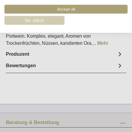
Artikel-Nr. :
58506
Accept all
Steckbrief
No, adjust
Rund 20 Jahre im Eichenfass gereifter weisser
Portwein. Komplex, elegant, Aromen von
Trockenfrüchten, Nüssen, kandierten Ora…
Mehr
Produzent
Bewertungen
Beratung & Bestellung