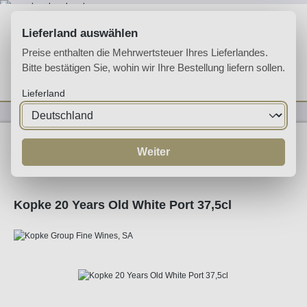
Zum Hauptinhalt springen
Lieferland auswählen
Preise enthalten die Mehrwertsteuer Ihres Lieferlandes.
Bitte bestätigen Sie, wohin wir Ihre Bestellung liefern sollen.
Du hast 0 Produkte 
Ware
Lieferland
Likörweine
Portwein
White Port
Weiter
Kopke 20 Years Old White Port 37,5cl
Bildergalerie überspringen