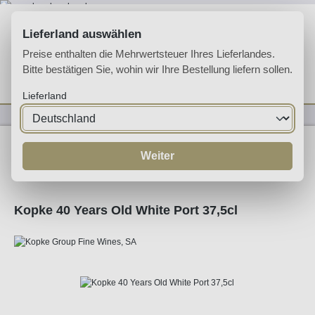
Zum Hauptinhalt springen
Lieferland auswählen
Preise enthalten die Mehrwertsteuer Ihres Lieferlandes.
Bitte bestätigen Sie, wohin wir Ihre Bestellung liefern sollen.
Du hast 0 Produkte 
Ware
Lieferland
Likörweine
Portwein
White Port
Weiter
Kopke 40 Years Old White Port 37,5cl
Bildergalerie überspringen