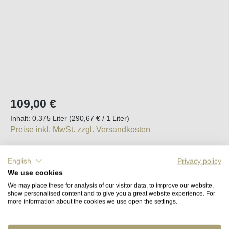
Regulärer Preis:
109,00 €
Inhalt:
0.375 Liter
(290,67 € / 1 Liter)
Preise inkl. MwSt. zzgl. Versandkosten
Sofort verfügbar, Lieferzeit (DE): 2-5 Tage
English
Privacy policy
We use cookies
Produkt Anzahl: Gib den gewünschten Wert e
We may place these for analysis of our visitor data, to improve our website,
In den Warenkorb
show personalised content and to give you a great website experience. For
more information about the cookies we use open the settings.
Merken