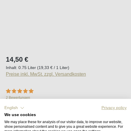
Regulärer Preis:
14,50 €
Inhalt:
0.75 Liter
(19,33 € / 1 Liter)
Preise inkl. MwSt. zzgl. Versandkosten
Durchschnittliche Bewertung von 5 von 5 Sternen
2 Bewertungen
Sofort verfügbar, Lieferzeit (DE): 2-5 Tage
English
Privacy policy
We use cookies
We may place these for analysis of our visitor data, to improve our website,
Produkt Anzahl: Gib den gewünschten Wert e
In den Warenkorb
show personalised content and to give you a great website experience. For