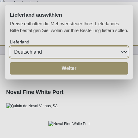
Zum Hauptinhalt springen
Lieferland auswählen
Preise enthalten die Mehrwertsteuer Ihres Lieferlandes.
Bitte bestätigen Sie, wohin wir Ihre Bestellung liefern sollen.
Du hast 0 Produkte 
Ware
Lieferland
Likörweine
Portwein
White Port
Weiter
Noval Fine White Port
Bildergalerie überspringen