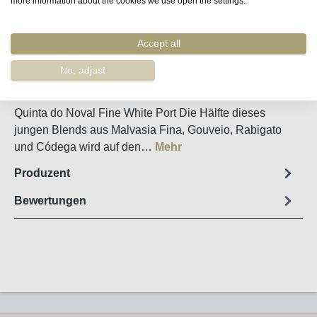
more information about the cookies we use open the settings.
Merken
Accept all
Artikel-Nr. :
59138
No, adjust
Steckbrief
Quinta do Noval Fine White Port Die Hälfte dieses
jungen Blends aus Malvasia Fina, Gouveio, Rabigato
und Códega wird auf den…
Mehr
Produzent
Bewertungen