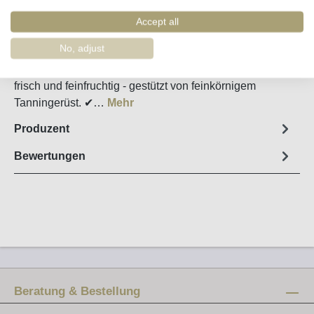
Artikel-Nr. :
35209
Accept all
Steckbrief
No, adjust
Kraftvoller Basisrotwein der Quinta de la Rosa: elegant,
frisch und feinfruchtig - gestützt von feinkörnigem
Tanningerüst. ✔…
Mehr
Produzent
Bewertungen
Beratung & Bestellung