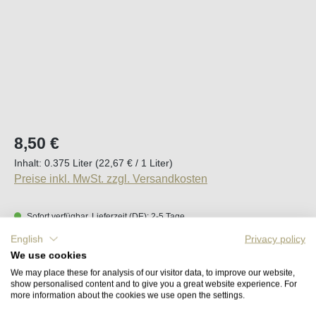
Regulärer Preis:
8,50 €
Inhalt:
0.375 Liter
(22,67 € / 1 Liter)
Preise inkl. MwSt. zzgl. Versandkosten
Sofort verfügbar, Lieferzeit (DE): 2-5 Tage
English
Privacy policy
Produkt Anzahl: Gib den gewünschten Wert e
We use cookies
In den Warenkorb
We may place these for analysis of our visitor data, to improve our website,
show personalised content and to give you a great website experience. For
more information about the cookies we use open the settings.
Merken