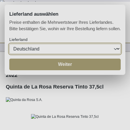
Zum Hauptinhalt springen
Lieferland auswählen
Preise enthalten die Mehrwertsteuer Ihres Lieferlandes.
Bitte bestätigen Sie, wohin wir Ihre Bestellung liefern sollen.
Du hast 0 Produkte 
Ware
Lieferland
Weine
Rotwein
Weiter
2022
Quinta de La Rosa Reserva Tinto 37,5cl
Bildergalerie überspringen