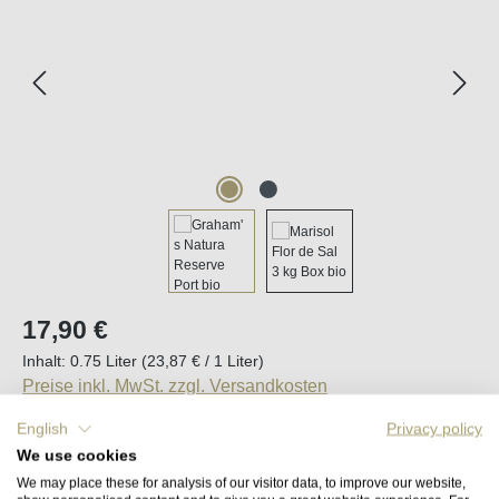
Regulärer Preis:
17,90 €
Inhalt:
0.75 Liter
(23,87 € / 1 Liter)
Preise inkl. MwSt. zzgl. Versandkosten
English
Privacy policy
Sofort verfügbar, Lieferzeit (DE): 2-5 Tage
We use cookies
We may place these for analysis of our visitor data, to improve our website,