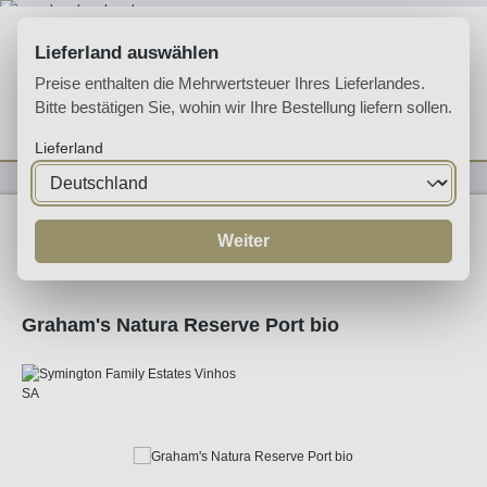
Zum Hauptinhalt springen
Lieferland auswählen
Preise enthalten die Mehrwertsteuer Ihres Lieferlandes.
Bitte bestätigen Sie, wohin wir Ihre Bestellung liefern sollen.
Du hast 0 Produkte 
Ware
Lieferland
Likörweine
Portwein
Ruby Port
Weiter
Graham's Natura Reserve Port bio
Bildergalerie überspringen