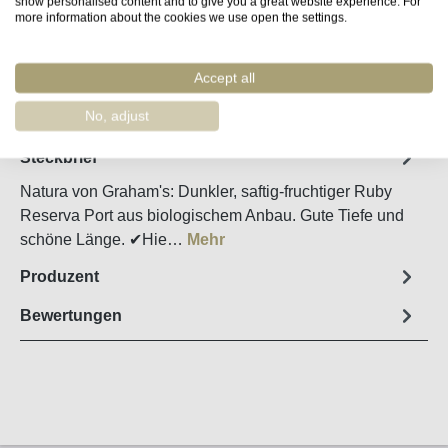
show personalised content and to give you a great website experience. For
Produkt Anzahl: Gib den gewünschten Wert e
In den Warenkorb
more information about the cookies we use open the settings.
Accept all
Merken
Artikel-Nr. :
55405
No, adjust
Steckbrief
Natura von Graham's: Dunkler, saftig-fruchtiger Ruby
Reserva Port aus biologischem Anbau. Gute Tiefe und
schöne Länge. ✔Hie…
Mehr
Produzent
Bewertungen