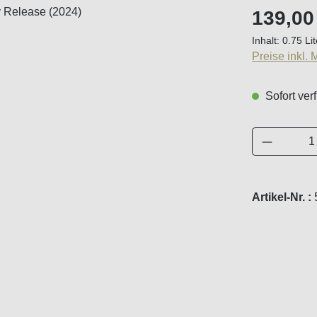
Regulärer Pr
139,00
Inhalt:
0.75 Li
Preise inkl.
Sofort verf
Produkt 
Artikel-Nr. :