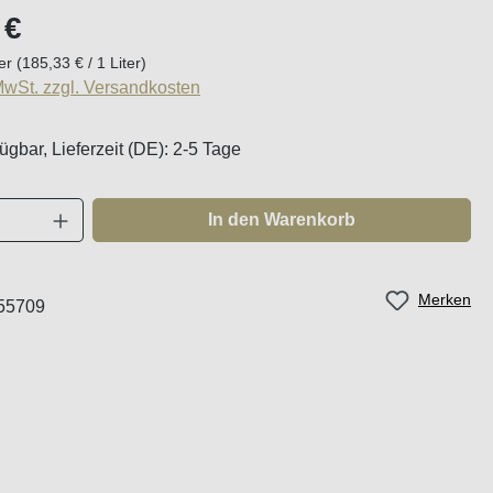
eis:
 €
ter
(185,33 € / 1 Liter)
 MwSt. zzgl. Versandkosten
ügbar, Lieferzeit (DE): 2-5 Tage
Anzahl: Gib den gewünschten Wert ein oder
In den Warenkorb
Merken
55709