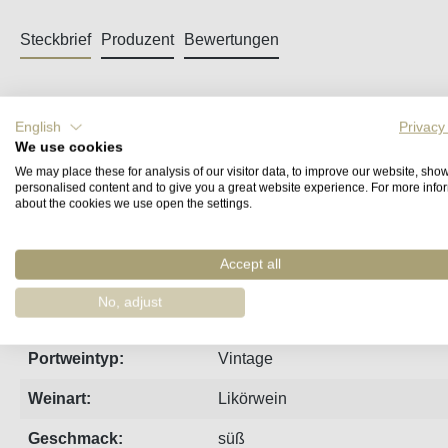
Steckbrief
Produzent
Bewertungen
Graham's Vintage Port 2003 Library Relea
English
Privacy
We use cookies
Trauben aus vier Gütern, wobei die Quinta dos Malvedos den L
We may place these for analysis of our visitor data, to improve our website, sho
Nach der Abfüllung 2005 für 19 Jahre in den eigenen Kellern 
personalised content and to give you a great website experience. For more info
about the cookies we use open the settings.
Jahrgang:
2003
Accept all
Region:
Porto
No, adjust
Weingut:
Graham's
Portweintyp:
Vintage
Weinart:
Likörwein
Geschmack:
süß