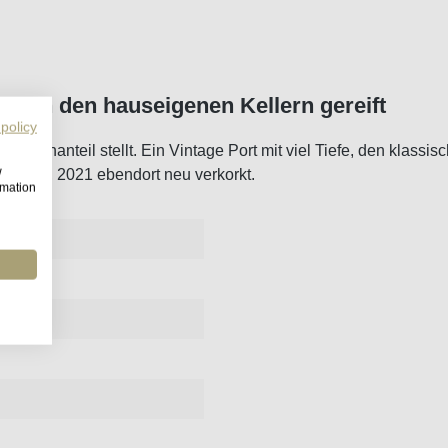
se in den hauseigenen Kellern gereift
 policy
öwenanteil stellt. Ein Vintage Port mit viel Tiefe, den klassisc
w
gereift, 2021 ebendort neu verkorkt.
rmation