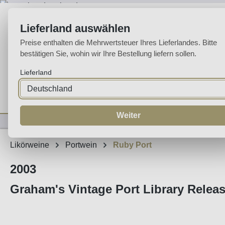
m Hauptinhalt springen
Zur Suche springen
Zur Hauptnavigation springen
Lieferland auswählen
Preise enthalten die Mehrwertsteuer Ihres Lieferlandes. Bitte
bestätigen Sie, wohin wir Ihre Bestellung liefern sollen.
Lieferland
Home
Weine
Likörweine
Espumante
Aguardente
Sp
Weiter
Likörweine
Portwein
Ruby Port
2003
Graham's Vintage Port Library Releas