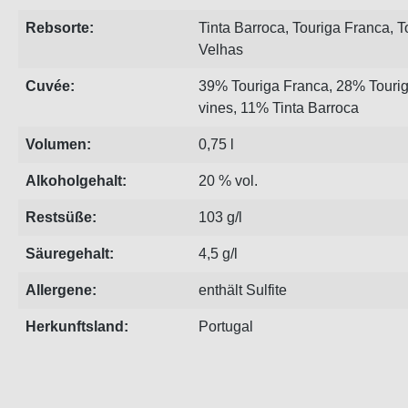
Rebsorte:
Tinta Barroca
,
Touriga Franca
,
T
Velhas
Cuvée:
39% Touriga Franca, 28% Tourig
vines, 11% Tinta Barroca
Volumen:
0,75 l
Alkoholgehalt:
20 % vol.
Restsüße:
103 g/l
Säuregehalt:
4,5 g/l
Allergene:
enthält Sulfite
Herkunftsland:
Portugal