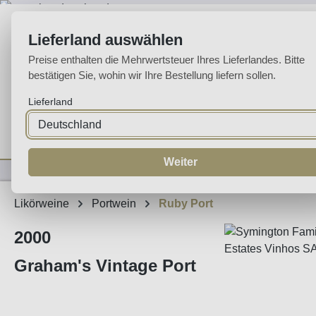
m Hauptinhalt springen
Zur Suche springen
Zur Hauptnavigation springen
Lieferland auswählen
Preise enthalten die Mehrwertsteuer Ihres Lieferlandes. Bitte
bestätigen Sie, wohin wir Ihre Bestellung liefern sollen.
Lieferland
Home
Weine
Likörweine
Espumante
Aguardente
Sp
Weiter
Likörweine
Portwein
Ruby Port
2000
Graham's Vintage Port