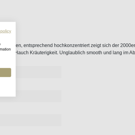
 policy
w
len Jahren, entsprechend hochkonzentriert zeigt sich der 2000e
rmation
lus ein Hauch Kräuterigkeit. Unglaublich smooth und lang im A