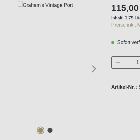
Regulärer Pr
115,00
Inhalt:
0.75 Li
Preise inkl.
Sofort verf
Produkt 
Artikel-Nr. :