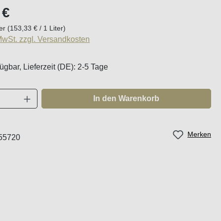
eis:
 €
ter
(153,33 € / 1 Liter)
 MwSt. zzgl. Versandkosten
ügbar, Lieferzeit (DE): 2-5 Tage
Anzahl: Gib den gewünschten Wert ein oder
In den Warenkorb
Merken
55720