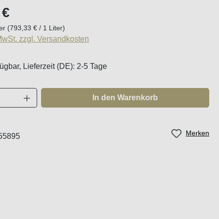
eis:
 €
ter
(793,33 € / 1 Liter)
 MwSt. zzgl. Versandkosten
ügbar, Lieferzeit (DE): 2-5 Tage
Anzahl: Gib den gewünschten Wert ein oder
In den Warenkorb
Merken
55895