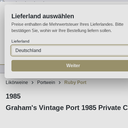
m Hauptinhalt springen
Zur Suche springen
Zur Hauptnavigation springen
Lieferland auswählen
Preise enthalten die Mehrwertsteuer Ihres Lieferlandes. Bitte
bestätigen Sie, wohin wir Ihre Bestellung liefern sollen.
Lieferland
Home
Weine
Likörweine
Espumante
Aguardente
Sp
Weiter
Likörweine
Portwein
Ruby Port
1985
Graham's Vintage Port 1985 Private C