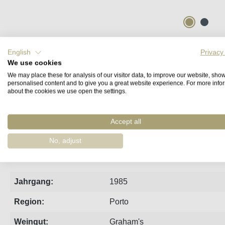
English
Privacy
Steckbrief
Produzent
Bewertungen
We use cookies
We may place these for analysis of our visitor data, to improve our website, sho
personalised content and to give you a great website experience. For more info
Private Cellar Release Graham's 1985 Vi
about the cookies we use open the settings.
Exklusiver wird's nicht - gerade einmal 200 Flaschen des l
Accept all
Jahren Flaschenreife in den familieneigenen Kellern. Ein kl
Frucht mit vielen floralen Noten, dabei elegant wie ein briti
No, adjust
Dekaden.
Jahrgang:
1985
Region:
Porto
Weingut:
Graham's