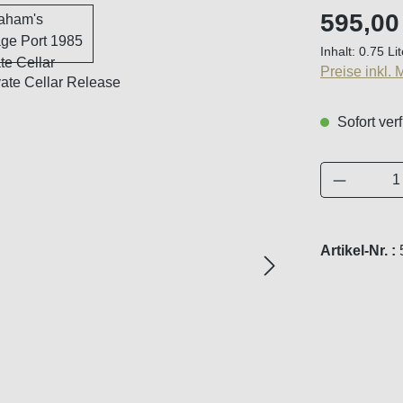
Regulärer Pr
595,00
Inhalt:
0.75 Li
Preise inkl.
Sofort verf
Produkt 
Artikel-Nr. :