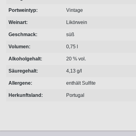
Portweintyp:
Vintage
Weinart:
Likörwein
Geschmack:
süß
Volumen:
0,75 l
Alkoholgehalt:
20 % vol.
Säuregehalt:
4,13 g/l
Allergene:
enthält Sulfite
Herkunftsland:
Portugal