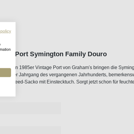
 policy
w
rmation
ntage Port Symington Family Douro
egendären 1985er Vintage Port von Graham's bringen die Symingt
assischer Jahrgang des vergangenen Jahrhunderts, bemerkenswer
sches Tweed-Sacko mit Einstecktuch. Sorgt jetzt schon für feucht