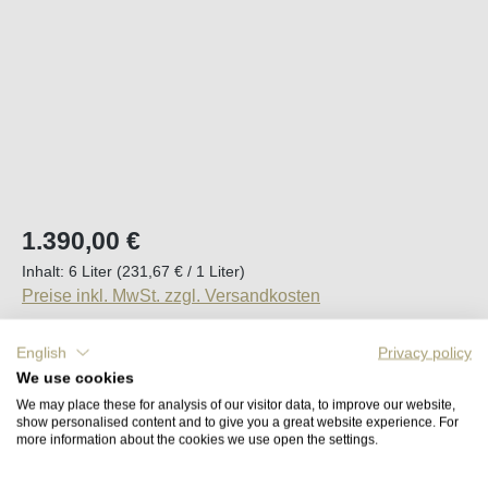
Regulärer Preis:
1.390,00 €
Inhalt:
6 Liter
(231,67 € / 1 Liter)
Preise inkl. MwSt. zzgl. Versandkosten
English
Privacy policy
Sofort verfügbar, Lieferzeit (DE): 2-5 Tage
We use cookies
We may place these for analysis of our visitor data, to improve our website,
Produkt Anzahl: Gib den gewünschten Wert e
In den Warenkorb
show personalised content and to give you a great website experience. For
more information about the cookies we use open the settings.