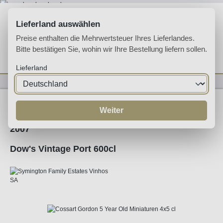
Zum Hauptinhalt springen
Lieferland auswählen
Preise enthalten die Mehrwertsteuer Ihres Lieferlandes.
Bitte bestätigen Sie, wohin wir Ihre Bestellung liefern sollen.
Du hast 0 Produkte 
Ware
Lieferland
Likörweine
Portwein
Ruby Port
Weiter
2007
Dow's Vintage Port 600cl
Bildergalerie überspringen