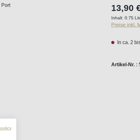
Regulärer Pr
13,90 
Inhalt:
0.75 Li
Preise inkl.
In ca. 2 b
Artikel-Nr. :
 policy