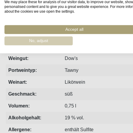
We may place these for analysis of our visitor data, to improve our website, sho
personalised content and to give you a great website experience. For more info
Steckbrief
Produzent
Bewertungen
about the cookies we use open the settings.
Accept all
Dow's Tawny Port ist leichter als der Dow's Ruby. Dezente 
No, adjust
Region:
Porto
Weingut:
Dow's
Portweintyp:
Tawny
Weinart:
Likörwein
Geschmack:
süß
Volumen:
0,75 l
Alkoholgehalt:
19 % vol.
Allergene:
enthält Sulfite