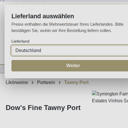
m Hauptinhalt springen
Zur Suche springen
Zur Hauptnavigation springen
Lieferland auswählen
Preise enthalten die Mehrwertsteuer Ihres Lieferlandes. Bitte
bestätigen Sie, wohin wir Ihre Bestellung liefern sollen.
Lieferland
Home
Weine
Likörweine
Espumante
Aguardente
Sp
Weiter
Likörweine
Portwein
Tawny Port
Dow's Fine Tawny Port