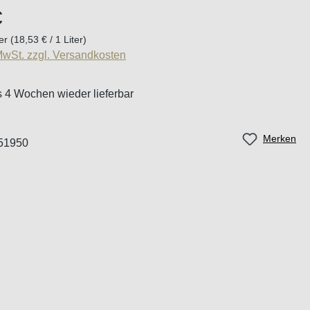
eis:
€
ter
(18,53 € / 1 Liter)
 MwSt. zzgl. Versandkosten
is 4 Wochen wieder lieferbar
Merken
51950