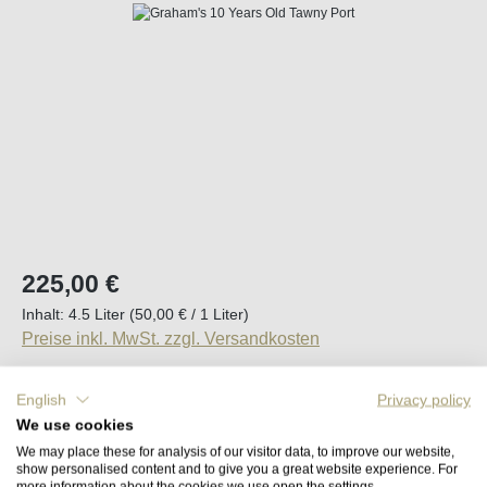
Bildergalerie überspringen
Regulärer Preis:
225,00 €
Inhalt:
4.5 Liter
(50,00 € / 1 Liter)
Preise inkl. MwSt. zzgl. Versandkosten
Sofort verfügbar, Lieferzeit (DE): 2-5 Tage
English
Privacy policy
We use cookies
Produkt Anzahl: Gib den gewünschten Wert e
We may place these for analysis of our visitor data, to improve our website,
In den Warenkorb
show personalised content and to give you a great website experience. For
more information about the cookies we use open the settings.