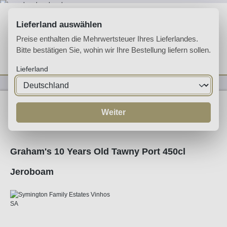
Zum Hauptinhalt springen
Lieferland auswählen
Preise enthalten die Mehrwertsteuer Ihres Lieferlandes.
Bitte bestätigen Sie, wohin wir Ihre Bestellung liefern sollen.
Du hast 0 Produkte 
Ware
Lieferland
Likörweine
Portwein
Tawny Port
Weiter
Graham's 10 Years Old Tawny Port 450cl
Jeroboam