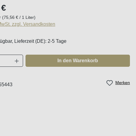
eis:
 €
er
(75,56 € / 1 Liter)
 MwSt. zzgl. Versandkosten
ügbar, Lieferzeit (DE): 2-5 Tage
Anzahl: Gib den gewünschten Wert ein oder
In den Warenkorb
Merken
55443