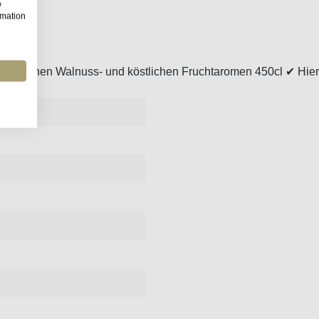
w
rmation
ristischen Walnuss- und köstlichen Fruchtaromen 450cl ✔ Hier 