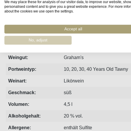
We may place these for analysis of our visitor data, to improve our website, sho
personalised content and to give you a great website experience. For more info
Steckbrief
Produzent
Bewertungen
about the cookies we use open the settings.
Accept all
Grahams Flaggschiff unter den Tawny Portweinen mit chrakte
No, adjust
Region:
Porto
Weingut:
Graham's
Portweintyp:
10, 20, 30, 40 Years Old Tawny
Weinart:
Likörwein
Geschmack:
süß
Volumen:
4,5 l
Alkoholgehalt:
20 % vol.
Allergene:
enthält Sulfite