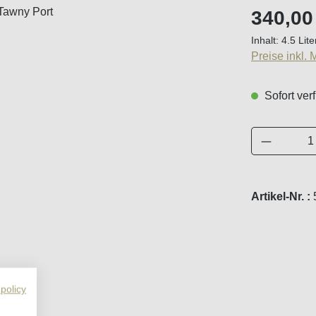
Regulärer Pr
340,00
Inhalt:
4.5 Lit
Preise inkl.
Sofort verf
Produkt 
Artikel-Nr. :
 policy