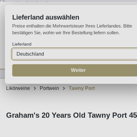
m Hauptinhalt springen
Zur Suche springen
Zur Hauptnavigation springen
Lieferland auswählen
Preise enthalten die Mehrwertsteuer Ihres Lieferlandes. Bitte
bestätigen Sie, wohin wir Ihre Bestellung liefern sollen.
Lieferland
Home
Weine
Likörweine
Espumante
Aguardente
Sp
Weiter
Likörweine
Portwein
Tawny Port
Graham's 20 Years Old Tawny Port 4