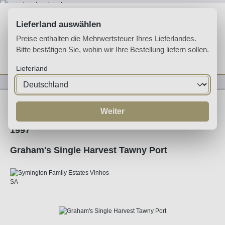
Zum Hauptinhalt springen
Lieferland auswählen
Preise enthalten die Mehrwertsteuer Ihres Lieferlandes.
Bitte bestätigen Sie, wohin wir Ihre Bestellung liefern sollen.
Du hast 0 Produkte 
Ware
Lieferland
Likörweine
Portwein
Tawny Port
Weiter
1997
Graham's Single Harvest Tawny Port
Bildergalerie überspringen