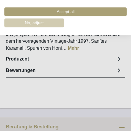
Merken
Artikel-Nr. :
55463
Accept all
No, adjust
Steckbrief
Der jüngste von Graham's Single Harvest Tawnies, aus
dem hervorragenden Vintage-Jahr 1997. Sanftes
Karamell, Spuren von Honi…
Mehr
Produzent
Bewertungen
Beratung & Bestellung