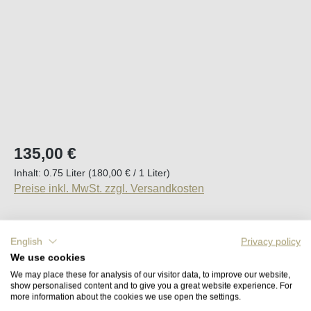
Regulärer Preis:
135,00 €
Inhalt:
0.75 Liter
(180,00 € / 1 Liter)
Preise inkl. MwSt. zzgl. Versandkosten
Sofort verfügbar, Lieferzeit (DE): 2-5 Tage
English
Privacy policy
We use cookies
Produkt Anzahl: Gib den gewünschten Wert e
In den Warenkorb
We may place these for analysis of our visitor data, to improve our website,
show personalised content and to give you a great website experience. For
more information about the cookies we use open the settings.