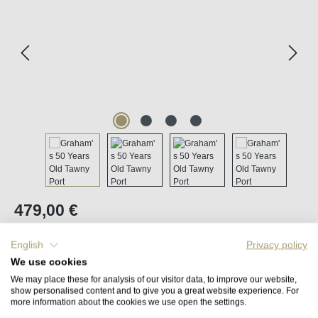
Regulärer Preis:
479,00 €
Inhalt:
0.75 Liter
(638,67 € / 1 Liter)
English
Privacy policy
Preise inkl. MwSt. zzgl. Versandkosten
We use cookies
We may place these for analysis of our visitor data, to improve our website,
Sofort verfügbar, Lieferzeit (DE): 2-5 Tage
show personalised content and to give you a great website experience. For
more information about the cookies we use open the settings.