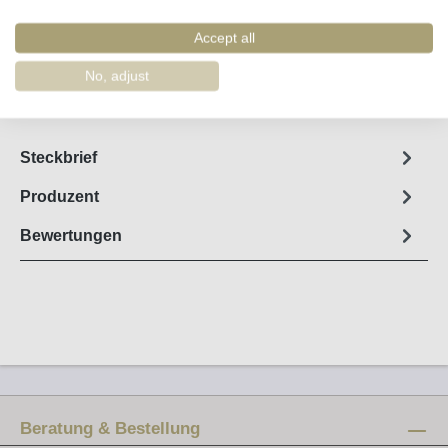
Produkt Anzahl: Gib den gewünschten Wert e
In den Warenkorb
Accept all
No, adjust
Merken
Artikel-Nr. :
55490
Steckbrief
Produzent
Bewertungen
Beratung & Bestellung