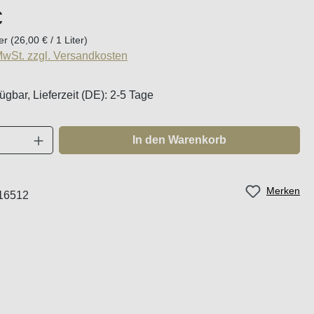
eis:
€
ter
(26,00 € / 1 Liter)
 MwSt. zzgl. Versandkosten
ügbar, Lieferzeit (DE): 2-5 Tage
Anzahl: Gib den gewünschten Wert ein oder
In den Warenkorb
Merken
16512