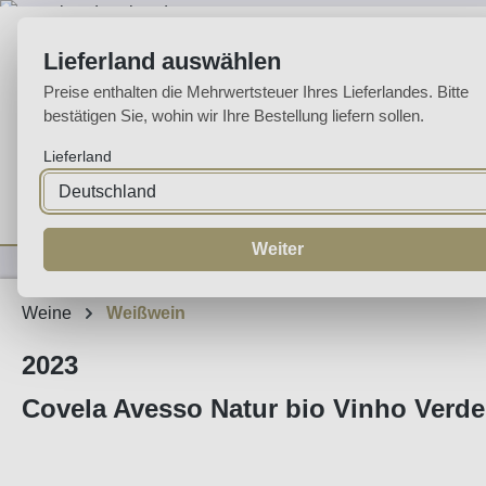
m Hauptinhalt springen
Zur Suche springen
Zur Hauptnavigation springen
Lieferland auswählen
Preise enthalten die Mehrwertsteuer Ihres Lieferlandes. Bitte
bestätigen Sie, wohin wir Ihre Bestellung liefern sollen.
Lieferland
Home
Weine
Likörweine
Espumante
Aguardente
Sp
Weiter
Weine
Weißwein
2023
Covela Avesso Natur bio Vinho Verde