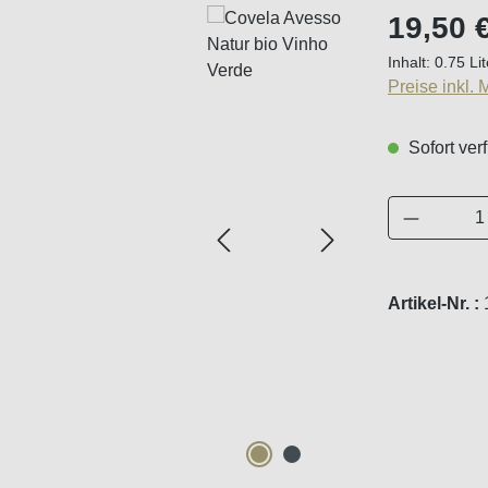
Regulärer Pr
19,50 
Inhalt:
0.75 Li
Preise inkl.
Sofort verf
Produkt 
Artikel-Nr. :