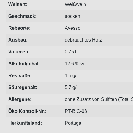
Weinart:
Weißwein
Geschmack:
trocken
Rebsorte:
Avesso
Ausbau:
gebrauchtes Holz
Volumen:
0,75 l
Alkoholgehalt:
12,6 % vol.
Restsüße:
1,5 g/l
Säuregehalt:
5,7 g/l
Allergene:
ohne Zusatz von Sulfiten (Total
Öko Kontroll-Nr.:
PT-BIO-03
Herkunftsland:
Portugal