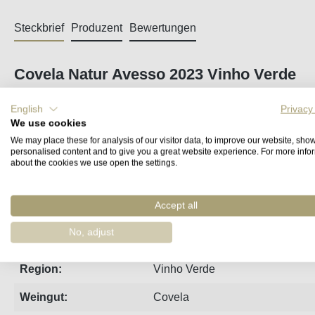
Steckbrief
Produzent
Bewertungen
Covela Natur Avesso 2023 Vinho Verde
"Was mich an diesem Wein am meisten fasziniert, ist die Art 
English
Privacy
weißen Blüten. Als ich diesen Wein im Laufe der Monate prob
We use cookies
sei er gerade mit der Gärung fertig geworden - so lebendig 
We may place these for analysis of our visitor data, to improve our website, sho
personalised content and to give you a great website experience. For more info
about the cookies we use open the settings.
Der erste biozertifitzierte Avesso der Quinta de Covela, de
(Castanea sativa Mill.) ersetzt, die von den Kastanienbäu
Accept all
No, adjust
Jahrgang:
2023
Region:
Vinho Verde
Weingut:
Covela