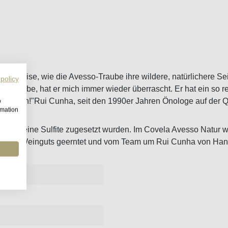
und Weise, wie die Avesso-Traube ihre wildere, natürlichere Sei
 policy
iert habe, hat er mich immer wieder überrascht. Er hat ein so r
und frisch!"Rui Cunha, seit den 1990er Jahren Önologe auf der 
w
rmation
m auch keine Sulfite zugesetzt wurden. Im Covela Avesso Natur 
men des Weinguts geerntet und vom Team um Rui Cunha von Hand