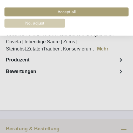
Merken
Artikel-Nr. :
16514
Accept all
No, adjust
Steckbrief
Trockener Vinho Verde Alvarinho von der Quinta de
Covela | lebendige Säure | Zitrus |
Steinobst.ZutatenTrauben, Konservierun…
Mehr
Produzent
Bewertungen
Beratung & Bestellung