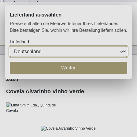
Zum Hauptinhalt springen
Lieferland auswählen
Preise enthalten die Mehrwertsteuer Ihres Lieferlandes.
Bitte bestätigen Sie, wohin wir Ihre Bestellung liefern sollen.
Du hast 0 Produkte 
Ware
Lieferland
Weine
Weißwein
Weiter
2024
Covela Alvarinho Vinho Verde
Bildergalerie überspringen