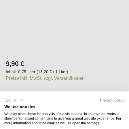
Regulärer Preis:
9,90 €
Inhalt:
0.75 Liter
(13,20 € / 1 Liter)
Preise inkl. MwSt. zzgl. Versandkosten
Sofort verfügbar, Lieferzeit (DE): 2-5 Tage
English
Privacy policy
We use cookies
Produkt Anzahl: Gib den gewünschten Wert e
In den Warenkorb
We may place these for analysis of our visitor data, to improve our website,
show personalised content and to give you a great website experience. For
more information about the cookies we use open the settings.