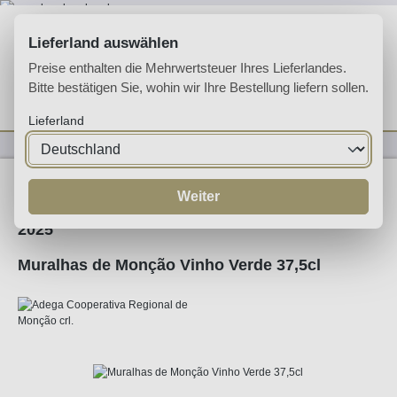
Zum Hauptinhalt springen
Lieferland auswählen
Preise enthalten die Mehrwertsteuer Ihres Lieferlandes.
Bitte bestätigen Sie, wohin wir Ihre Bestellung liefern sollen.
Du hast 0 Produkte 
Ware
Lieferland
Weine
Weißwein
Weiter
2025
Muralhas de Monção Vinho Verde 37,5cl
Bildergalerie überspringen