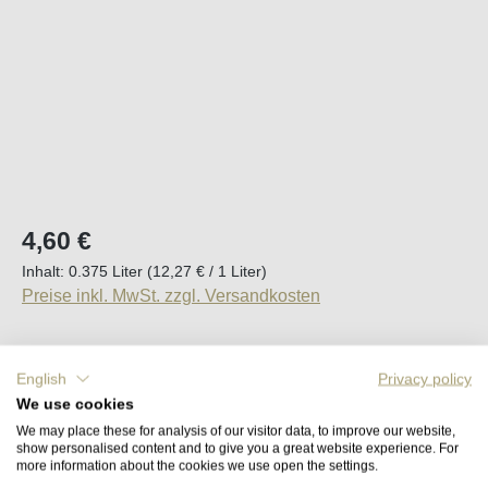
Regulärer Preis:
4,60 €
Inhalt:
0.375 Liter
(12,27 € / 1 Liter)
Preise inkl. MwSt. zzgl. Versandkosten
Sofort verfügbar, Lieferzeit (DE): 2-5 Tage
English
Privacy policy
We use cookies
Produkt Anzahl: Gib den gewünschten Wert e
In den Warenkorb
We may place these for analysis of our visitor data, to improve our website,
show personalised content and to give you a great website experience. For
more information about the cookies we use open the settings.