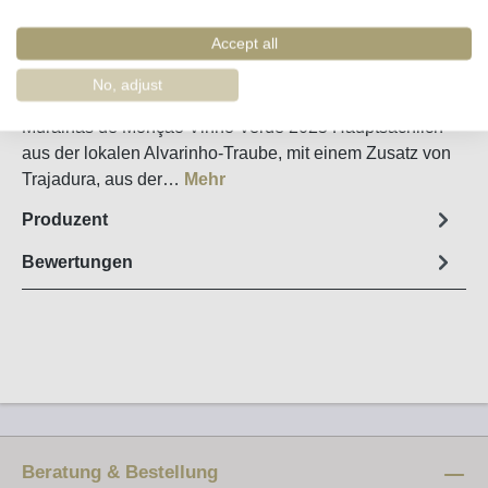
Merken
Artikel-Nr. :
17479
Accept all
No, adjust
Steckbrief
Muralhas de Monção Vinho Verde 2025 Hauptsächlich
aus der lokalen Alvarinho-Traube, mit einem Zusatz von
Trajadura, aus der…
Mehr
Produzent
Bewertungen
Beratung & Bestellung