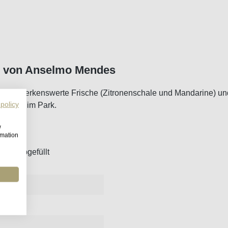
ro von Anselmo Mendes
 Bemerkenswerte Frische (Zitronenschale und Mandarine) und 
 policy
se oder im Park.
w
rmation
häre abgefüllt