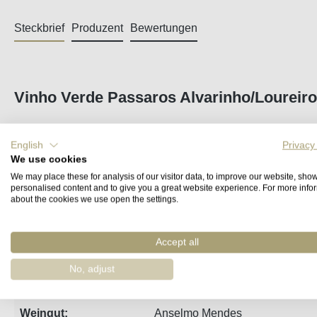
Steckbrief
Produzent
Bewertungen
Vinho Verde Passaros Alvarinho/Lourei
Trockener, fruchtig-saftiger
Vinho Verde
von Anselmo Mendes.
English
Privacy
passt gut zu Ceviche. Perfekt für den Sommer auf der Terras
We use cookies
We may place these for analysis of our visitor data, to improve our website, sho
Zutaten
personalised content and to give you a great website experience. For more info
about the cookies we use open the settings.
Trauben, Konservierungsstoffe (
Sulfite
), unter Schutzatmosp
Accept all
Jahrgang:
2024
No, adjust
Region:
Vinho Verde
Weingut:
Anselmo Mendes