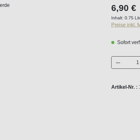
Regulärer Pr
6,90 €
Inhalt:
0.75 Li
Preise inkl.
Sofort verf
Produkt 
Artikel-Nr. :