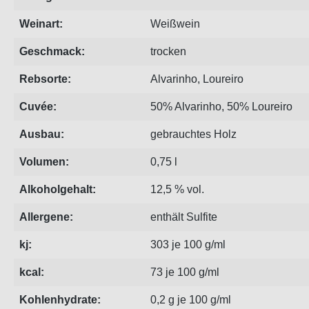
Weinart:
Weißwein
Geschmack:
trocken
Rebsorte:
Alvarinho
,
Loureiro
Cuvée:
50% Alvarinho, 50% Loureiro
Ausbau:
gebrauchtes Holz
Volumen:
0,75 l
Alkoholgehalt:
12,5 % vol.
Allergene:
enthält Sulfite
kj:
303 je 100 g/ml
kcal:
73 je 100 g/ml
Kohlenhydrate:
0,2 g je 100 g/ml