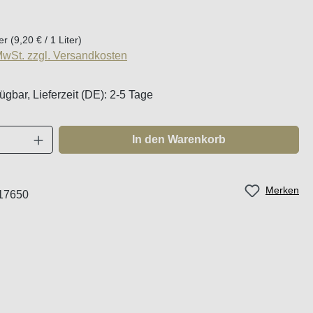
eis:
ter
(9,20 € / 1 Liter)
 MwSt. zzgl. Versandkosten
ügbar, Lieferzeit (DE): 2-5 Tage
Anzahl: Gib den gewünschten Wert ein oder
In den Warenkorb
Merken
17650