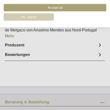
Artikel-Nr. :
17690
Accept all
Steckbrief
No, adjust
Komplexer, mineralischer Alvarinho Vinho Verde Muros
de Melgaco von Anselmo Mendes aus Nord-Portugal
Mehr
Produzent
Bewertungen
Beratung & Bestellung