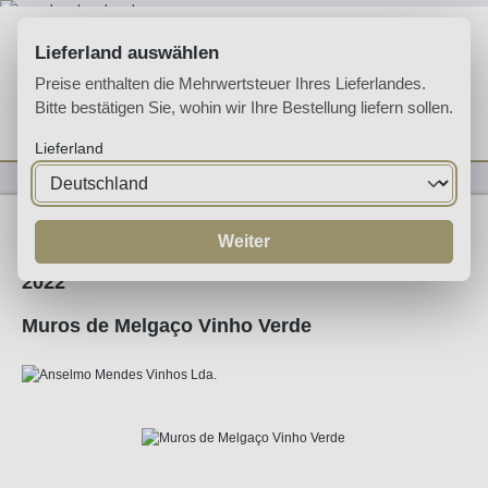
Zum Hauptinhalt springen
Lieferland auswählen
Preise enthalten die Mehrwertsteuer Ihres Lieferlandes.
Bitte bestätigen Sie, wohin wir Ihre Bestellung liefern sollen.
Du hast 0 Produkte 
Ware
Lieferland
Weine
Weißwein
Weiter
2022
Muros de Melgaço Vinho Verde
Bildergalerie überspringen