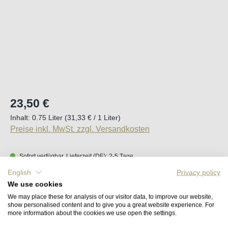
Regulärer Preis:
23,50 €
Inhalt:
0.75 Liter
(31,33 € / 1 Liter)
Preise inkl. MwSt. zzgl. Versandkosten
Sofort verfügbar, Lieferzeit (DE): 2-5 Tage
English
Privacy policy
Produkt Anzahl: Gib den gewünschten Wert e
We use cookies
In den Warenkorb
We may place these for analysis of our visitor data, to improve our website,
show personalised content and to give you a great website experience. For
more information about the cookies we use open the settings.
Merken