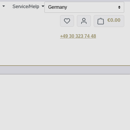
Service/Help
Germany
€0.00
You have 0 wishlist items
Shop
+49 30 323 74 48