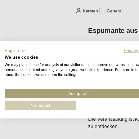
Karsten
General
Espumante aus 
Es ist wieder soweit, S
English
Privacy
veranstalten wir zwei 
We use cookies
We may place these for analysis of our visitor data, to improve our website, sho
Nicht bloß, um Ihnen zu
personalised content and to give you a great website experience. For more info
about the cookies we use open the settings.
Wir wollen Ihnen die K
Accept all
Espumante zu bieten ha
wechselnden Weinen a
No, adjust
Die Veranstaltung ist 
zu entdecken.