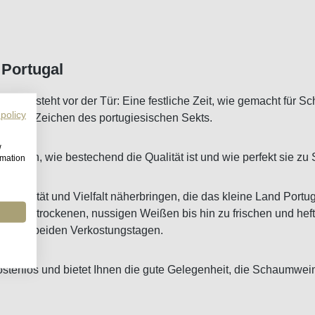
Portugal
ilvester steht vor der Tür: Eine festliche Zeit, wie gemacht für
 policy
Tage im Zeichen des portugiesischen Sekts.
w
 zeigen, wie bestechend die Qualität ist und wie perfekt sie zu 
rmation
omplexität und Vielfalt näherbringen, die das kleine Land Portu
t. Von trockenen, nussigen Weißen bis hin zu frischen und heft
n den beiden Verkostungstagen.
kostenlos und bietet Ihnen die gute Gelegenheit, die Schaumwein