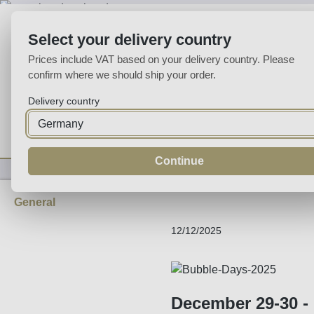
p to main content
Skip to search
Skip to main navigation
Select your delivery country
Prices include VAT based on your delivery country. Please
confirm where we should ship your order.
Delivery country
Home
Wine
Fortified
Sparkling
Spirits
Specialities
Continue
General
12/12/2025
December 29-30 -