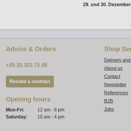
29. und 30. Dezember 
Advice & Orders
Shop Ser
Delivery an
+49 30 323 74 48
About us
Contact
Revoke a contract
Newsletter
References
Opening hours
B2B
Jobs
Mon-Fri:
12 am - 8 pm
Saturday:
10 am - 4 pm