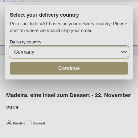
Skip to main content
Select your delivery country
Prices include VAT based on your delivery country. Please
confirm where we should ship your order.
You have 0 wishlist
Shop
Delivery country
General
Continue
22/06/2019
Madeira, eine Insel zum Dessert - 22. November
2019
Karsten
General