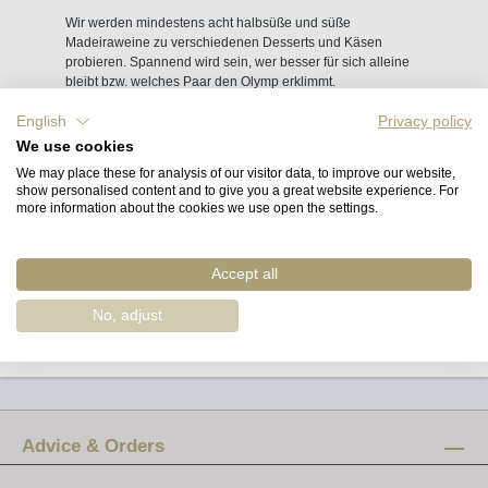
Wir werden mindestens acht halbsüße und süße
Madeiraweine zu verschiedenen Desserts und Käsen
probieren. Spannend wird sein, wer besser für sich alleine
bleibt bzw. welches Paar den Olymp erklimmt.
English
Privacy policy
We use cookies
Freitag, 22. November 2019 - 20 Uhr (Dauer ca. 2,5 h)
We may place these for analysis of our visitor data, to improve our website,
show personalised content and to give you a great website experience. For
more information about the cookies we use open the settings.
Weingalerie - Weine aus PORTugal, Pestalozzistr. 55,
10627 Berlin
Tickets für 45 € sind ab sofort über den unten stehenden
Accept all
Link oder in der Weingalerie erhältlich
No, adjust
Advice & Orders